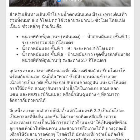
สำหรับเส้นทางเดินเข้าไปชมน้ำตกหมันแดง มีระยะทางเดินเท้า
รวมทั้งหมด 8.2 กิโลเมตร ใช้เวลาประมาณ 5 ชั่วโมง โดยแบ่ง
เป็น 3 ช่วงหลักๆ ด้วยกัน คือ
หน่วยพิทักษ์อุทยานฯ (หมันแดง) - น้ำตกหมันแดงชั้นที่ 1 :
ระยะทางรวม 3.5 กิโลเมตร
น้ำตกหมันแดง ชั้นที่ 1 - 9 : ระยะทาง 2 กิโลเมตร
น้ำตกหมันแดง ชั้นที่ 9 - บ้านหมันขาว (จุดขึ้นรถกลับมายัง
หน่วยพิทักษ์อุทยานฯ) ระยะทาง 2.7 กิโลเมตร
อุปสรรคระหว่างทางที่นักท่องเที่ยวต้องเตรียมตัวเตรียมใจมาให้
พร้อมกันก่อนเลย นั่นก็คือ "ทาก" ซึ่งมีจำนวนค่อนข้างเยอะ
เนื่องจากเป็นป่าดิบชื้นประกอบกับเป็นช่วงฤดูฝน แนะนำให้แต่ง
กายให้มิดชิด สวมถุงกันทาก นำเสื้อใส่ในกางเกง สวมปลอก
แขน และพกสเปรย์กันแมลง หรือน้ำมันฉุนต่าง ๆ ที่สามารถ
จัดการกับตัวทากได้
อีกหนึ่งความยากลำบากก็คือตั้งแต่กิโลเมตรที่ 2.2 เป็นต้นไปจะ
เป็นทางลงที่ทั้งลื่น และชัน ไม่สามารถที่จะหลีกเลี่ยงความ
เลอะเทอะเปรอะเปื้อนได้ การแต่งตัวจึงแนะนำให้เป็นชุดที่พร้อม
ลุย รองเท้าผ้าใบที่ทนทาน และสามารถยึดเกาะได้ดี บางจุดจะมี
เชือกให้จับสามารถค่อยๆ โรยตัวได้ นักท่องเที่ยวจำเป็นต้องใช้
ความระมัดระวังในการลงเขาไม่ควรรีบร้อน ควรสะพายเป้ขนาด