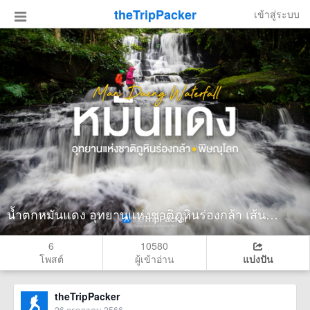
theTripPacker
เข้าสู่ระบบ
น้ำตกหมันแดง อุทยานแห่งชาติภูหินร่องกล้า เส้นทางน้ำตก 9 ชั้น กับการตามหาดอกลิ้นมังกร
6
10580
โพสต์
ผู้เข้าอ่าน
แบ่งปัน
theTripPacker
26 กรกฎาคม 2566