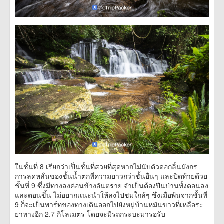
ในชั้นที่ 8 เรียกว่าเป็นชั้นที่สวยที่สุดหากไม่นับตัวดอกลิ้นมังกร
การลดหลั่นของชั้นน้ำตกที่ความยาวกว่าชั้นอื่นๆ และปิดท้ายด้วย
ชั้นที่ 9 ซึ่งมีทางลงค่อนข้างอันตราย จำเป็นต้องปีนป่านทั้งตอนลง
และตอนขึ้น ไม่อยากเเนะนำให้ลงไปชมใกล้ๆ ซึ่งเมื่อพ้นจากชั้นที่
9 ก็จะเป็นพาร์ทของทางเดินออกไปยังหมู่บ้านหมันขาวที่เหลือระ
ยาทางอีก 2.7 กิโลเมตร โดยจะมีรถกระบะมารอรับ