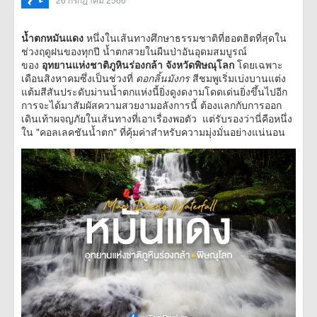
น้ำตกหมันแดง
หนึ่งในเส้นทางศึกษาธรรมชาติที่ฮอตฮิตที่สุดใน
ช่วงฤดูฝนของทุกปี น้ำตกสวยในผืนป่าอันอุดมสมบูรณ์
ของ
อุทยานแห่งชาติภูหินร่องกล้า จังหวัดพิษณุโลก
โดยเฉพาะ
เดือนสิงหาคมซึ่งเป็นช่วงที่
ดอกลิ้นมังกร
สีชมพูเริ่มเบ่งบานแต่ง
แต้มสีสันประดับม่านน้ำตกแห่งนี้ยิ่งดูงดงามโดดเด่นยิ่งขึ้นไปอีก
การจะได้มาสัมผัสความสวยงามอลังการนี้ ต้องแลกกับการออก
เดินเท้าผจญภัยในเส้นทางที่เอาเรื่องพอตัว แต่รับรองว่านี่คือหนึ่ง
ใน "คอลเลคชันน้ำตก" ที่คุ้มค่าสำหรับความมุ่งมั่นอย่างแน่นอน