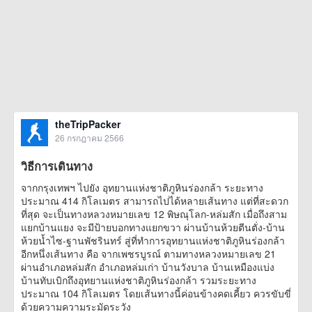
theTripPacker
26 กรกฎาคม 2566
วิธีการเดินทาง
จากกรุงเทพฯ ไปยัง อุทยานแห่งชาติภูหินร่องกล้า ระยะทาง
ประมาณ 414 กิโลเมตร สามารถไปได้หลายเส้นทาง แต่ที่สะดวก
ที่สุด จะเป็นทางหลวงหมายเลข 12 พิษณุโลก-หล่มสัก เมื่อถึงสาม
แยกบ้านแยง จะมีป้ายบอกทางแยกขวา ผ่านบ้านห้วยตีนตั่ง-บ้าน
ห้วยน้ำไซ-ฐานพัชรินทร์ สู่ที่ทำการอุทยานแห่งชาติภูหินร่องกล้า
อีกหนึ่งเส้นทาง คือ จากเพชรบูรณ์ ตามทางหลวงหมายเลข 21
ผ่านอำเภอหล่มสัก อำเภอหล่มเก่า บ้านวังบาล บ้านเหมืองแบ่ง
บ้านทับเบิกถึงอุทยานแห่งชาติภูหินร่องกล้า รวมระยะทาง
ประมาณ 104 กิโลเมตร โดยเส้นทางนี้ค่อนข้างคดเคี้ยว ควรขับขี่
ด้วยความความระมัดระวัง