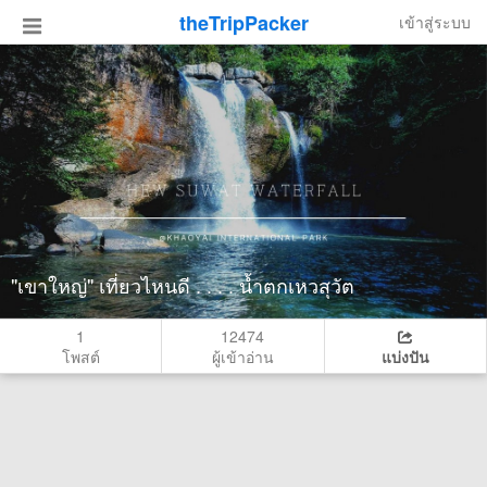
theTripPacker
เข้าสู่ระบบ
"เขาใหญ่" เที่ยวไหนดี . . . . น้ำตกเหวสุวัต
1
12474
โพสต์
ผู้เข้าอ่าน
แบ่งปัน