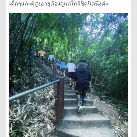
เด็กๆและผู้สูงอายุต้องดูแลใกล้ชิดนิดนึงค่ะ