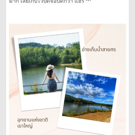
มาก เลยเก็บไว้ปิดจ๊อบดีกว่า แฮร่ ^^