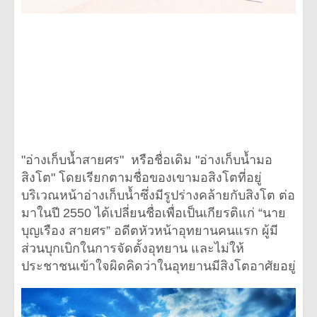
"อ่างเก็บน้ำสายศร" หรือชื่อเดิม "อ่างเก็บน้ำมอ
สิงโต" โดยเรียกตามชื่อของเขามอสิงโตที่อยู่
บริเวณหน้าอ่างเก็บน้ำซึ่งมีรูปร่างคล้ายกับสิงโต ต่อ
มาในปี 2550 ได้เปลี่ยนชื่อเพื่อเป็นเกียรติแก่ “นาย
บุญเรือง สายศร” อดีตหัวหน้าอุทยานคนแรก ผู้มี
ส่วนบุกเบิกในการจัดตั้งอุทยาน และไม่ให้
ประชาชนเข้าใจผิดคิดว่าในอุทยานมีสิงโตอาศัยอยู่