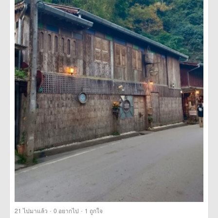
·
·
21
ไปมาแล้ว
0
อยากไป
1
ถูกใจ