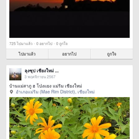
·
·
725
ไปมาแล้ว
0
อยากไป
0
ถูกใจ
ไปมาแล้ว
อยากไป
ถูกใจ
ลุงซุป เชียงใหม่ ...
3 พฤศจิกายน 2567
บ้านแม่สาภู ฮ โป่งแยง แม่ริม เชียงใหม่
อำเภอแม่ริม (Mae Rim District), เชียงใหม่