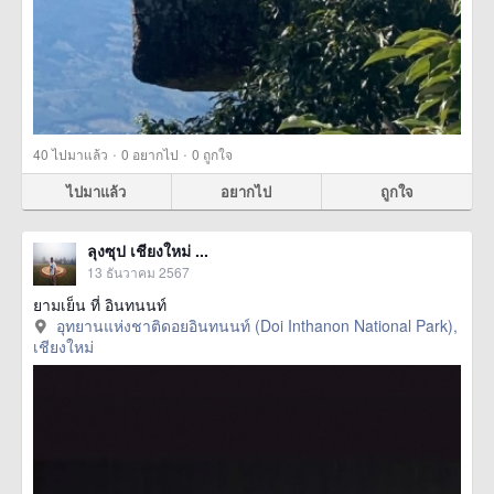
·
·
40
ไปมาแล้ว
0
อยากไป
0
ถูกใจ
ไปมาแล้ว
อยากไป
ถูกใจ
ลุงซุป เชียงใหม่ ...
13 ธันวาคม 2567
ยามเย็น ที่ อินทนนท์
อุทยานแห่งชาติดอยอินทนนท์ (Doi Inthanon National Park),
เชียงใหม่