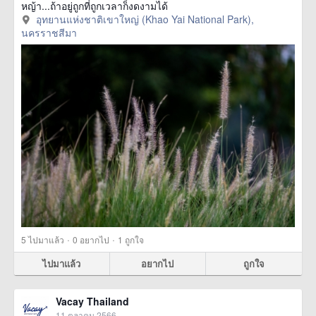
หญ้า...ถ้าอยู่ถูกที่ถูกเวลาก็งดงามได้
อุทยานแห่งชาติเขาใหญ่ (Khao Yai National Park),
นครราชสีมา
·
·
5
ไปมาแล้ว
0
อยากไป
1
ถูกใจ
ไปมาแล้ว
อยากไป
ถูกใจ
Vacay Thailand
11 ตุลาคม 2566