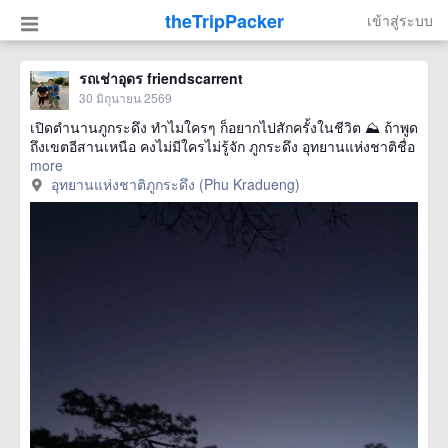
theTripPacker
เข้าสู่ระบบ
รถเช่าอุดร friendscarrent
30 มิถุนายน 2569
เปิดตำนานภูกระดึง ทำไมใครๆ ก็อยากไปสักครั้งในชีวิต ⛰️ ถ้าพูด
ถึงเขตอีสานเหนือ คงไม่มีใครไม่รู้จัก ภูกระดึง อุทยานแห่งชาติชื่อ
more
อุทยานแห่งชาติภูกระดึง (Phu Kradueng)