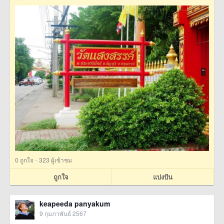
·
0
ถูกใจ
323 ผู้เข้าชม
ถูกใจ
แบ่งปัน
keapeeda panyakum
9 กุมภาพันธ์ 2567