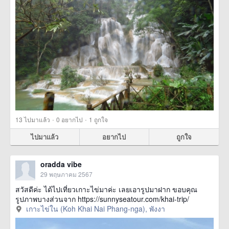
·
·
13
ไปมาแล้ว
0
อยากไป
1
ถูกใจ
ไปมาแล้ว
อยากไป
ถูกใจ
oradda vibe
29 พฤษภาคม 2567
สวัสดีค่ะ ได้ไปเที่ยวเกาะไข่มาค่ะ เลยเอารูปมาฝาก ขอบคุณ
รูปภาพบางส่วนจาก https://sunnyseatour.com/khai-trip/
เกาะไข่ใน (Koh Khai Nai Phang-nga), พังงา