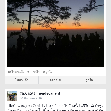
·
·
40
ไปมาแล้ว
0
อยากไป
0
ถูกใจ
ไปมาแล้ว
อยากไป
ถูกใจ
รถเช่าอุดร friendscarrent
30 มิถุนายน 2569
เปิดตำนานภูกระดึง ทำไมใครๆ ก็อยากไปสักครั้งในชีวิต ⛰️ ถ้าพูด
ถึงเขตอีสานเหนือ คงไม่มีใครไม่รู้จัก ภูกระดึง อุทยานแห่งชาติชื่อ