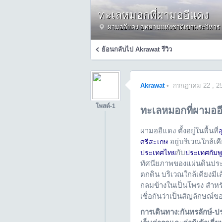
ทะเลหมอกที่ผามออีแดง
ผามออีแดง อุทยานแห่งชาติเขาพระวิหาร 
ย้อนกลับไป
Akrawat
รีวิว
Akrawat
•
กรกฎาคม 22 , 2
โพสต์-1
ทะเลหมอกที่ผามออ
ผามออีแดง ตั้งอยู่ในพื้นที่
อ
อยู่บริเวณใกล้เคี
ศรีสะเกษ
กับ
ประเทศไทย
ประเทศกัมพ
ทัศนียภาพของแผ่นดินประเท
ตกดิน บริเวณใกล้เคียงมี
กลมข้างในเป็นโพรง สำหรั
เชื่อกันว่าเป็นสัญลักษณ
การเดินทาง:กันทรลักษ์-ป