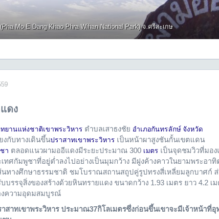
(Pha Mo E Dang Khao Phra Wihan National Park) จ.ศรีสะเกษ
559
ีแดง
ตำบลเสาธงชัย
ุทยานแห่งชาติเขาพระวิหาร
อำเภอกันทรลักษ์
จังหวัด
ยงกับทางเดินขึ้น
เป็นหน้าผาสูงชันกั้นเขตแดน
ปราสาทเขาพระวิหาร
ตลอดแนวผามออีแดงมีระยะประมาณ 300
เป็นจุดชมวิวที่มอง
ูชา
เมตร
ศกัมพูชาที่อยู่ต่ำลงไปอย่างเป็นมุมกว้าง มีฝูงค้างคาวในยามพระอาทิต
เส้นทางศึกษาธรรมชาติ ชมโบราณสถานสถูปคู่รูปทรงสี่เหลี่ยมลูกบาศก์ 
บบรรจุสิ่งของสร้างด้วยหินทรายแดง ขนาดกว้าง 1.93 เมตร ยาว 4.2 เมต
์ของความอุดมสมบูรณ์
ราสาทเขาพระวิหาร ประมาณ37กิโลเมตรซึ่งก่อนขึ้นเขาจะมีเจ้าหน้าที่อ