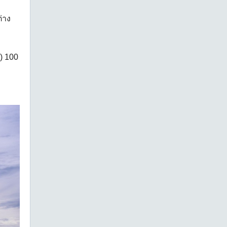
่าง
ง) 100