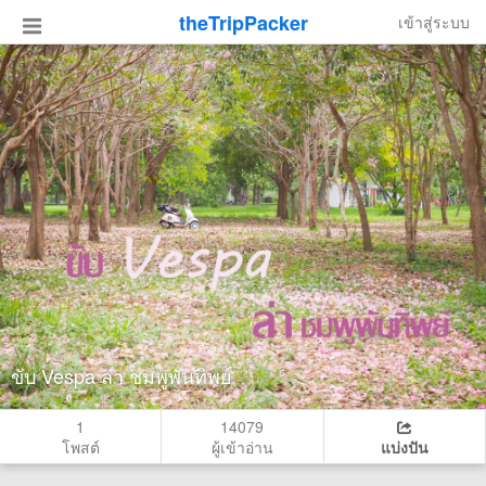
theTripPacker
เข้าสู่ระบบ
ขับ Vespa ล่า ชมพูพันทิพย์
1
14079
โพสต์
ผู้เข้าอ่าน
แบ่งปัน