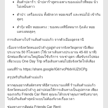
ส้มตำปลาร้า: น้ำปลาร้าสูตรเฉพาะของแม่แก้วที่หอม นัว
ไม่เหม็นคาว
ตำป่า: เครื่องแน่น ทั้งผักลวก หอยเชอรี่ และหน่อไม้ เข้ากัน
สุดๆ
ตำกุ้ง หมึก หอยแครง : ของทะเลทีนี่สดมาก กุ้งเด้ง หอย
แครงสดสุดๆ
การเดินทางไปร้านส้มตำแม่แก้ว จากตัวเมืองอุดรธานี
เนื่องจากจังหวัดหนองบัวลำภูอยู่ห่างจากจังหวัดอุดรธานีเพียง
ประมาณ 50 กิโลเมตร (ใช้เวลาเดินทางประมาณ 45-60 นาที)
นักท่องเที่ยวส่วนใหญ่นิยมใช้บริการ รถเช่าอุดร เพื่อขับรถไปท่อง
เที่ยวแบบ One Day Trip หรือเดินทางต่อไปยังจังหวัดใกล้เคียง
แผนที่ร้าน https://share.google/lG61vcP6dvVJZ0CPg
สรุปทริปกินส้มตำแม่แก้ว
หากคุณอยากสัมผัสรสชาติอีสานขนานแท้ที่ ร้านส้มตำแม่แก้ว
จังหวัดหนองบัวลำภู อย่าปล่อยให้การเดินทางเป็นอุปสรรค เพียง
จองรถกับ Friends Car Rent คุณจะได้รถเช่าคุณภาพขับสบายๆ
ไปนั่งกินส้มตำสุดนัวแบบไม่ต้องกังวลเรื่องเวลา
ช่องทางการติดต่อ Friends Car Rent: