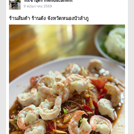
รถเช่าอุดร friendscarrent
9 พฤษภาคม 2569
ร้านส้มตำ ร้านดัง จังหวัดหนองบัวลำภู