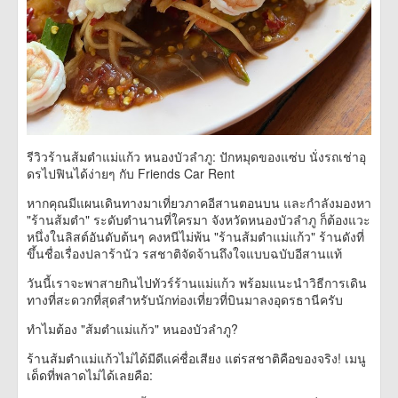
รีวิวร้านส้มตำแม่แก้ว หนองบัวลำภู: ปักหมุดของแซ่บ นั่งรถเช่าอุ
ดรไปฟินได้ง่ายๆ กับ Friends Car Rent
หากคุณมีแผนเดินทางมาเที่ยวภาคอีสานตอนบน และกำลังมองหา
"ร้านส้มตำ" ระดับตำนานที่ใครมา จังหวัดหนองบัวลำภู ก็ต้องแวะ
หนึ่งในลิสต์อันดับต้นๆ คงหนีไม่พ้น "ร้านส้มตำแม่แก้ว" ร้านดังที่
ขึ้นชื่อเรื่องปลาร้านัว รสชาติจัดจ้านถึงใจแบบฉบับอีสานแท้
วันนี้เราจะพาสายกินไปทัวร์ร้านแม่แก้ว พร้อมแนะนำวิธีการเดิน
ทางที่สะดวกที่สุดสำหรับนักท่องเที่ยวที่บินมาลงอุดรธานีครับ
ทำไมต้อง "ส้มตำแม่แก้ว" หนองบัวลำภู?
ร้านส้มตำแม่แก้วไม่ได้มีดีแค่ชื่อเสียง แต่รสชาติคือของจริง! เมนู
เด็ดที่พลาดไม่ได้เลยคือ: