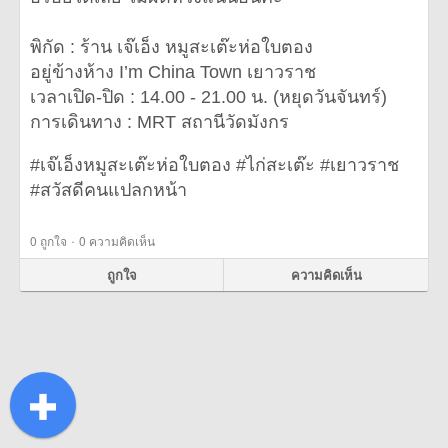
พิกัด : ร้าน เจ๊เอ็ง หมูสะเต๊ะห่อใบตอง
อยู่ข้างห้าง I’m China Town เยาวราช
เวลาเปิด-ปิด : 14.00 - 21.00 น. (หยุดวันจันทร์)
การเดินทาง : MRT สถานีวัดมังกร
#เจ๊เอ็งหมูสะเต๊ะห่อใบตอง #ไก่สะเต๊ะ #เยาวราช
#สวัสดีคนแปลกหน้า
·
0
ถูกใจ
0 ความคิดเห็น
ถูกใจ
ความคิดเห็น