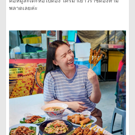
คือหมูสะเต๊ะห่อใบตอง ใครมาเยาวราชต้องห้าม
พลาดเลยค่ะ