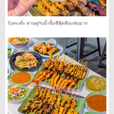
กุ้งสะเต๊ะ ทานคู่กับน้ำจิ้มซีฟู้ดคือแซ่บมาก