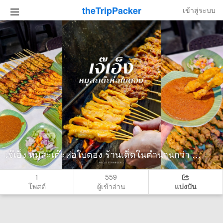
theTripPacker
เข้าสู่ระบบ
เจ๊เอ็ง หมูสะเต๊ะห่อใบตอง ร้านเด็ดในตำนานกว่า 40 ปี ย่านเยาวราช
1
559
โพสต์
ผู้เข้าอ่าน
แบ่งปัน