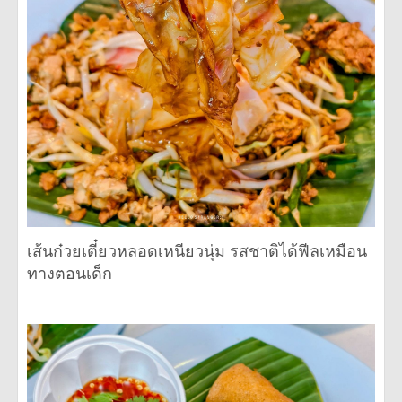
เส้นก๋วยเตี๋ยวหลอดเหนียวนุ่ม รสชาติได้ฟีลเหมือน
ทางตอนเด็ก