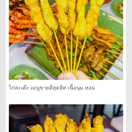
ไก่สะเต๊ะ เมนูขายดีสุดฮิต เนื้อนุ่ม หอม