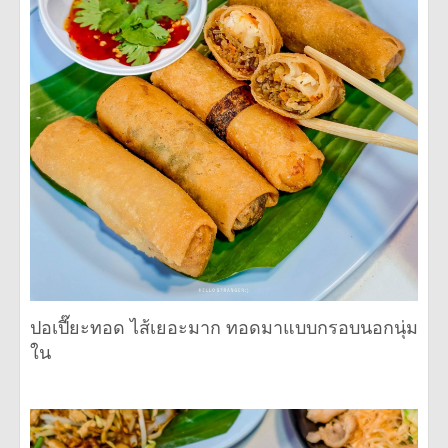
ปอเปี๊ยะทอด ไส้เยอะมาก ทอดมาแบบกรอบนอกนุ่ม
ใน