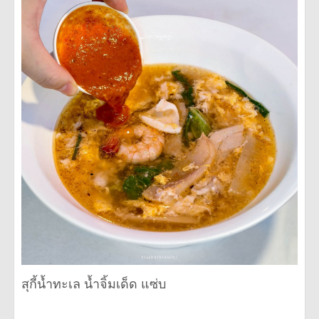
สุกี้น้ำทะเล น้ำจิ้มเด็ด แซ่บ