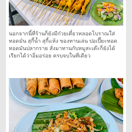
นอกจากนี้ที่ร้านก็ยังมีก๋วยเตี๋ยวหลอดโบราณใส่
ทอดมัน สุกี้น้ำ สุกี้แห้ง ของทานเล่น ปอเปี๊ยะทอด
ทอดมันปลากราย สั่งมาทานกับหมูสะเต๊ะก็ยังได้
เรียกได้ว่าอิ่มอร่อย ครบจบในที่เดียว