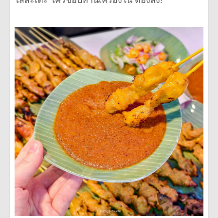
ไส้สะเต๊ะ ใครชอบทานเครื่องใน ต้องสั่ง!