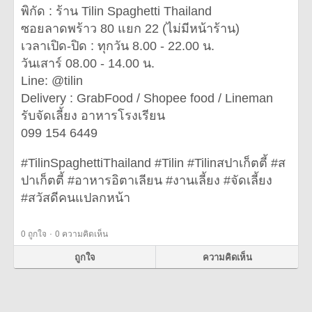
พิกัด : ร้าน Tilin Spaghetti Thailand
ซอยลาดพร้าว 80 แยก 22 (ไม่มีหน้าร้าน)
เวลาเปิด-ปิด : ทุกวัน 8.00 - 22.00 น.
วันเสาร์ 08.00 - 14.00 น.
Line: @tilin
Delivery : GrabFood / Shopee food / Lineman
รับจัดเลี้ยง อาหารโรงเรียน
099 154 6449
#TilinSpaghettiThailand #Tilin #Tilinสปาเก็ตตี้ #ส
ปาเก็ตตี้ #อาหารอิตาเลียน #งานเลี้ยง #จัดเลี้ยง
#สวัสดีคนแปลกหน้า
·
0
ถูกใจ
0 ความคิดเห็น
ถูกใจ
ความคิดเห็น