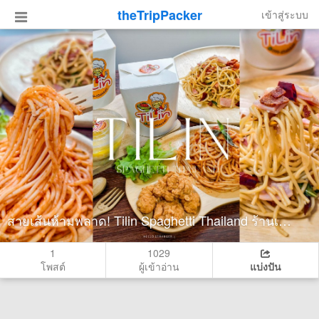
theTripPacker
เข้าสู่ระบบ
สายเส้นห้ามพลาด! Tilin Spaghetti Thailand ร้านเด็ดร้านลับย่านลาดพร้าว
1
1029
โพสต์
ผู้เข้าอ่าน
แบ่งปัน