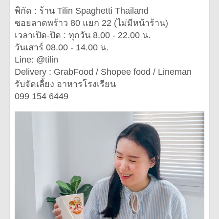
พิกัด : ร้าน Tilin Spaghetti Thailand
ซอยลาดพร้าว 80 แยก 22 (ไม่มีหน้าร้าน)
เวลาเปิด-ปิด : ทุกวัน 8.00 - 22.00 น.
วันเสาร์ 08.00 - 14.00 น.
Line: @tilin
Delivery : GrabFood / Shopee food / Lineman
รับจัดเลี้ยง อาหารโรงเรียน
099 154 6449