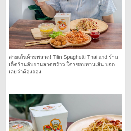
สายเส้นห้ามพลาด! Tilin Spaghetti Thailand ร้าน
เด็ดร้านลับย่านลาดพร้าว ใครชอบทานเส้น บอก
เลยว่าต้องลอง