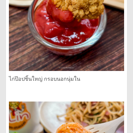
ไก่ป๊อปชิ้นใหญ่ กรอบนอกนุ่มใน