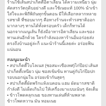
ร้านใช้เส้นสปาเก็ตตี้อิตาเลี่ยน ได้ความเหนียว นุ่ม
คัดสรรวัตถุดิบอย่างดี และใช้เนยแท้ 100% นำเข้า
ใส่ใจและพิถีพิถันทุกขั้นตอน มีให้เลือกหลากหลาย
รสชาติ ที่ชอบมากๆ คือทางร้านจะทำรสชาติออก
มากลางๆ ทานได้ทั้งครอบครัว เด็กก็ทานได้
นอกจากเมนูเส้น ก็ยังมีอาหารอิตาเลียน และของ
ทานเล่นอีกด้วย ใครกำลังมองหาร้านอิ่มอร่อยส่ง
ตรงถึงบ้านอยู่ล่ะก็ แนะนำร้านนี้เลยค่ะ อร่อยฟิน
แน่นอน
#เมนูแนะนำ
• สปาเก็ตตี้โบโลเนส (ซอสมะเขือเทศ)ไก่ป๊อป เส้นส
ปาเก็ตตี้เหนียว นุ่ม ซอสเข้มข้น ทานคู่กับไก่ป๊อปก
รอบนอกนุ่มใน อร่อยเข้ากันสุดๆ
• สปาเก็ตตี้ผัดพริกแห้งเบคอน แฮม ผัดมารสชาติ
กำลังดี ไม่เผ็ดเกินไป ให้เครื่องมาแบบเน้นๆ จัดเต็ม
• ข้าวโพดคลุกเนย ของทานเล่นที่ห้ามพลาด
ข้าวโพดหวาน มัน หอมเนย