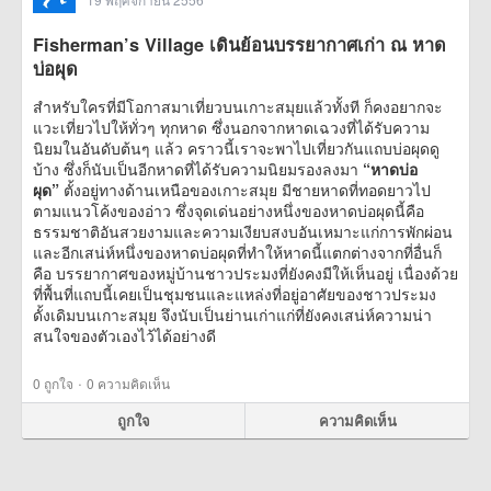
Fisherman’s Village เดินย้อนบรรยากาศเก่า ณ หาด
บ่อผุด
สำหรับใครที่มีโอกาสมาเที่ยวบนเกาะสมุยแล้วทั้งที ก็คงอยากจะ
แวะเที่ยวไปให้ทั่วๆ ทุกหาด ซึ่งนอกจากหาดเฉวงที่ได้รับความ
นิยมในอันดับต้นๆ แล้ว คราวนี้เราจะพาไปเที่ยวกันแถบบ่อผุดดู
บ้าง ซึ่งก็นับเป็นอีกหาดที่ได้รับความนิยมรองลงมา
“หาดบ่อ
ผุด”
ตั้งอยู่ทางด้านเหนือของเกาะสมุย มีชายหาดที่ทอดยาวไป
ตามแนวโค้งของอ่าว ซึ่งจุดเด่นอย่างหนึ่งของหาดบ่อผุดนี้คือ
ธรรมชาติอันสวยงามและความเงียบสงบอันเหมาะแก่การพักผ่อน
และอีกเสน่ห์หนึ่งของหาดบ่อผุดที่ทำให้หาดนี้แตกต่างจากที่อื่นก็
คือ บรรยากาศของหมู่บ้านชาวประมงที่ยังคงมีให้เห็นอยู่ เนื่องด้วย
ที่พื้นที่แถบนี้เคยเป็นชุมชนและแหล่งที่อยู่อาศัยของชาวประมง
ดั้งเดิมบนเกาะสมุย จึงนับเป็นย่านเก่าแก่ที่ยังคงเสน่ห์ความน่า
สนใจของตัวเองไว้ได้อย่างดี
·
0
ถูกใจ
0 ความคิดเห็น
ถูกใจ
ความคิดเห็น