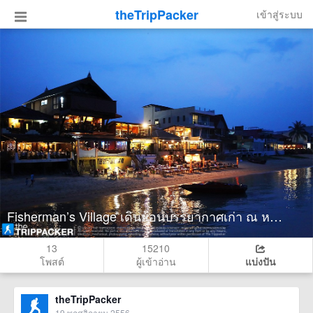
theTripPacker
เข้าสู่ระบบ
Fisherman’s Village เดินย้อนบรรยากาศเก่า ณ หาดบ่อผุด
13
15210
โพสต์
ผู้เข้าอ่าน
แบ่งปัน
theTripPacker
19 พฤศจิกายน 2556