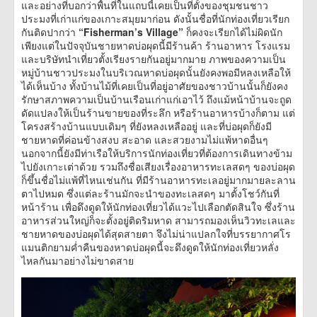
และอย่างที่บอกว่าพื้นที่ในแถบนี้เคยเป็นที่ตัั้งของชุมชนชาว
ประมงที่เก่าแก่ของเกาะสมุยมาก่อน ดังนั้นชื่อที่นักท่องเที่ยวเรียก
กันติดปากว่า
“Fisherman’s Village”
ก็คงจะเรียกได้ไม่ผิดนัก
เพียงแต่ในปัจจุบันชายหาดบ่อผุดนี้มีร้านค้า ร้านอาหาร โรงแรม
และบริษัทนำเที่ยวตั้งเรียงรายกันอยู่มากมาย ภาพของความเป็น
หมู่บ้านชาวประมงในบริเวณหาดบ่อผุดนั้นยังคงพอมีหลงเหลือให้
ได้เห็นบ้าง ทั้งบ้านไม้ที่เคยเป็นที่อยู่อาศัยของชาวบ้านนั้นก็ยังคง
รักษาสภาพความเป็นบ้านเรือนเก่าแก่เอาไว้ ถึงแม้หน้าบ้านจะถูด
ดัดแปลงให้เป็นร้านขายของที่ระลึก หรือร้านอาหารบ้างก็ตาม แต่
โครงสร้างบ้านแบบเดิมๆ ที่ยังหลงเหลืออยู่ และที่บ่อผุดก็ยังมี
ชายหาดที่ค่อนข้างสงบ สะอาด และสวยงามไม่แพ้หาดอื่นๆ
นอกจากนี้ยังมีท่าเรือให้บริการนักท่องเที่ยวที่ต้องการเดินทางข้าม
ไปยังเกาะเต่าด้วย รวมถึงชื่อเสียงเรื่องอาหารทะเลสดๆ ของบ่อผุด
ก็ขึ้นชื่อไม่แพ้ที่ไหนเช่นกัน ที่มีร้านอาหารทะเลอยู่มากมายละลาน
ตาไปหมด ซึ่งแต่ละร้านมักจะนำของทะเลสดๆ มาตั้งโชว์กันที่
หน้าร้าน เพื่อดึงดูดให้นักท่องเที่ยวได้แวะไปเลือกตัดสินใจ ซึ่งร้าน
อาหารส่วนใหญ่ก็จะตั้งอยู่ติดริมหาด สามารถมองเห็นวิวทะเลและ
ชายหาดของบ่อผุดได้สุดสายตา จึงไม่น่าแปลกใจที่บรรยากาศโร
แมนติกยามค่ำคืนของหาดบ่อผุดนี้จะดึงดูดให้นักท่องเที่ยวหลั่ง
ไหลกันมาอย่างไม่ขาดสาย