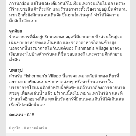
การพักผ่อน แต่ในขณะเดียวกันก็ไม่เงียบเหงาจนเกินไปนัก เพราะ
มีร้านขายสินค้าที่ระลึก และร้านอาหารตั้งเรียงรายอยู่เป็นจำนวน
มาก อีกทั้งยังมีถนนคนเดินจัดขึ้นทุกเย็นวันศุกร์ ทำให้ได้ความ
คึกคักไปอีกแบบ
จุดด้อย
ร้านอาหารที่ตั้งอยู่บริเวณหาดบ่อผุดนี้มีมากมาย ซึ่งส่วนใหญ่จะ
เน้นขายอาหารทะเลเป็นหลัก และราคาอาหารก็ค่อนข้างสูง
นอกจากนี้บรรยากาศในวันปกติของ Fishman’s Village อาจจะ
เงียบเหงาไปบ้างสำหรับคนที่ชื่นชอบแสงสี และความคึกคักยาม
ค่ำคืน
บทสรุป
สำหรับ Fisherman’s Village นี้อาจจะเหมาะกับนักท่องเที่ยวที่
อยากจะมาพักผ่อนบนชายหาดสงบๆ หรือหาร้านอาหารใน
บรรยากาศโรแมนติกสำหรับมื้อพิเศษ แต่ถ้าหากต้องการชายหาด
สวยๆ เพื่อลงเล่นน้ำแล้ว บริเวณนี้คงไม่เหมาะเท่าไหร่นัก และที่
น่าสนใจอีกอย่างก็คือ ทุกเย็นวันศุกร์ที่มีถนนคนเดินให้ได้เดินเล่น
เรื่อยไปจนดึกนั่นเอง
คะแนน :
0
/
5
·
0
ถูกใจ
0 ความคิดเห็น