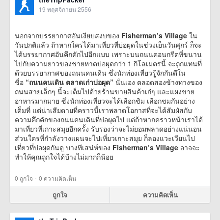
19 พฤศจิกายน 2556
นอกจากบรรยากาศอันเงียบสงบของ
Fisherman’s Village
ใน
วันปกติแล้ว ถ้าหากใครได้มาเที่ยวที่บ่อผุดในช่วงเย็นวันศุกร์ ก็จะ
ได้บรรยากาศอันคึกคักไปอีกแบบ เพราะบนถนนคอนกรีตที่ขนาน
ไปกับความยาวของชายหาดบ่อผุดกว่า 1 กิโลเมตรนี้ จะถูกแทนที่
ด้วยบรรยากาศของถนนคนเดิน ซึ่งนักท่องเที่ยวรู้จักกันดีใน
ชื่อ
“ถนนคนเดิน ตลาดเก่าบ่อผุด”
นั่นเอง ตลอดสองข้างทางของ
ถนนสายเล็กๆ นี้จะเต็มไปด้วยร้านขายสินค้าเก๋ๆ และแผงขาย
อาหารมากมาย ซึ่งนักท่องเที่ยวจะได้เลือกชิม เลือกชมกันอย่าง
เต็มที่ แต่น่าเสียดายที่คราวนี้เราพลาดโอกาสที่จะได้สัมผัสกับ
ความคึกคักของถนนคนเดินที่บ่อผุดไป แต่ถ้าหากคราวหน้าเราได้
มาเที่ยวที่เกาะสมุยอีกครั้ง รับรองว่าจะไม่ยอมพลาดอย่างแน่นอน
ส่วนใครที่กำลังวางแผนจะไปเที่ยวเกาะสมุย ก็ลองแวะเวียนไป
เที่ยวที่บ่อผุดกันดู บางทีเสน่ห์ของ
Fisherman’s Village
อาจจะ
ทำให้คุณถูกใจได้บ้างไม่มากก็น้อย
·
0
ถูกใจ
0 ความคิดเห็น
ถูกใจ
ความคิดเห็น