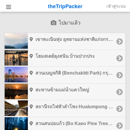
theTripPacker
เข้าสู่ระบบ
ไปมาแล้ว
เขาพะเนินทุ่ง อุทยานแห่งชาติแก่งกระจาน (Panoenthung Scenic Point) เพชรบุรี
โฮมสเตย์ลุงสนั่น บ้านปากประ
สวนเบญจกิติ (Benchakitti Park) กรุงเทพมหานคร
สะพานข้ามแม่น้ำแควใหญ่
สถานีรถไฟหัวลำโพง Hualumpong Station กรุงเทพมหานคร
สวนสนบ่อแก้ว (Bo Kaeo Pine Tree Garden) เชียงใหม่