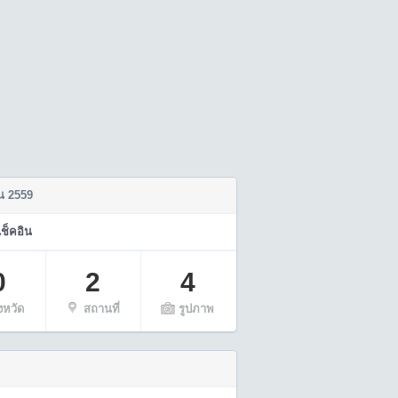
น 2559
เช็คอิน
0
2
4
ังหวัด
สถานที่
รูปภาพ