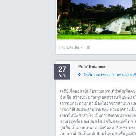
•
แชร์
0
ความคิดเห็น
Pote' Entaneer
27
วัดเจ็ดยอด (พระอารามหลวง) จ.เช
ก.ย.
เจดีย์เจ็ดยอด เป็นโบราณสถานที่สำคัญที่สุด
อินเดีย สร้างประมาณพุทธศตวรรษที่ 19-20 เ
เถรานุเถระทั่วทุกหัวเมืองในอาจักรล้านนา แ
พระบาลีเป็นประธานฝ่ายสงฆ์ พระองค์ทรงเป็
เวลาปีหนึ่ง จึงสำเร็จ เป็นการสังคายนาพระไต
รวมเจ็ดครั้ง และเป็นครั้งแรกในประเทศไทย 
ปูนปั้น เป็นภาพเทพยดานั่งขัดสมาธิเพชร ปร
ภษาภรณ์ อันเป็นสมัยนิยมในหมู่ชนชั้นสูงสมั