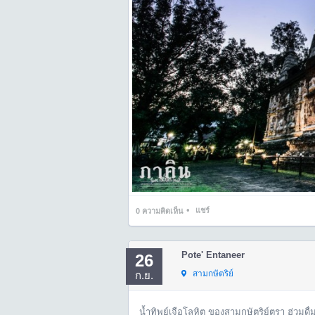
•
แชร์
0
ความคิดเห็น
Pote' Entaneer
26
สามกษัตริย์
ก.ย.
น้ำทิพย์เจือโลหิต ของสามกษัตริย์ตรา ฮ่วมดื