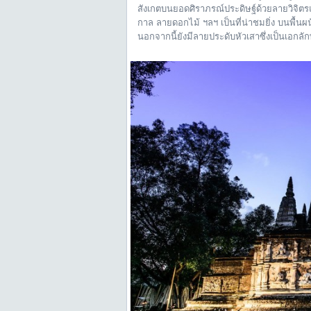
สังเกตบนยอดศิราภรณ์ประดิษฐ์ด้วยลายวิจิต
กาล ลายดอกไม้ ฯลฯ เป็นที่น่าชมยิ่ง บนพื้น
นอกจากนี้ยังมีลายประดับหัวเสาซึ่งเป็นเอกลั