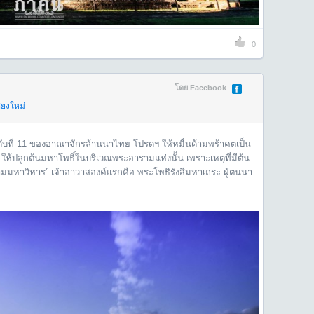
0
โดย Facebook
ียงใหม่
ดับที่ 11 ของอาณาจักรล้านนาไทย โปรดฯ ให้หมื่นด้ามพร้าคตเป็น
ห้ปลูกต้นมหาโพธิ์ในบริเวณพระอารามแห่งนั้น เพราะเหตุที่มีต้น
ารามมหาวิหาร” เจ้าอาวาสองค์แรกคือ พระโพธิรังสีมหาเถระ ผู้ตนนา