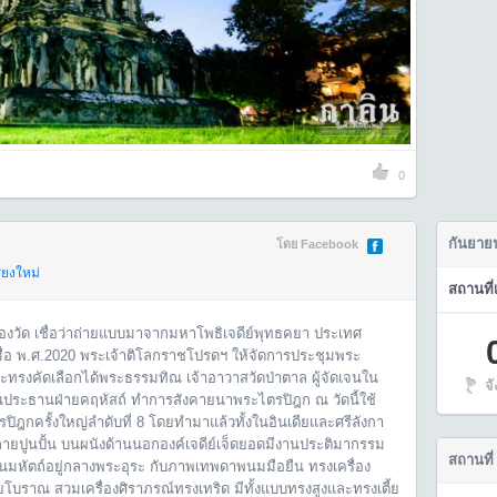
0
กันยาย
โดย Facebook
ียงใหม่
สถานที่
ของวัด เชื่อว่าถ่ายแบบมาจากมหาโพธิเจดีย์พุทธคยา ประเทศ
มื่อ พ.ศ.2020 พระเจ้าติโลกราชโปรดฯ ให้จัดการประชุมพระ
ละทรงคัดเลือกได้พระธรรมทิณ เจ้าอาวาสวัดป่าตาล ผู้จัดเจนใน
จ
นประธานฝ่ายคฤหัสถ์ ทำการสังคายนาพระไตรปิฎก ณ วัดนี้ใช้
รปิฎกครั้งใหญ่ลำดับที่ 8 โดยทำมาแล้วทั้งในอินเดียและศรีลังกา
ลายปูนปั้น บนผนังด้านนอกองค์เจดีย์เจ็ดยอดมีงานประติมากรรม
สถานที่
ะนมหัตถ์อยู่กลางพระอุระ กับภาพเทพดาพนมมือยืน ทรงเครื่อง
ยโบราณ สวมเครื่องศิราภรณ์ทรงเทริด มีทั้งแบบทรงสูงและทรงเตี้ย