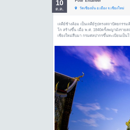
Pote' Entaneer
10
วัดเชียงมั่น อ.เมือง จ.เชียงใหม่
ต.ค.
เจดีย์ช้างล้อม เป็นเจดีย์รูปทรงสถาปัตยกรรม
โก สร้างขึ้น เมื่อ พ.ศ. 1840ครั้งพญามังรา
เชียงใหม่สืบมา กรมศลปากรขึ้นทะเบียนเป็นโ