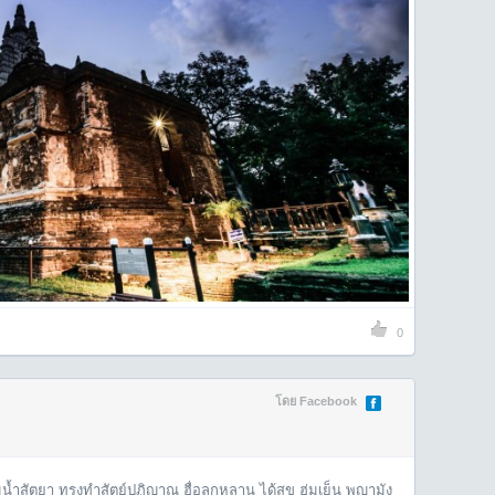
0
โดย Facebook
่มน้ำสัตยา ทรงทำสัตย์ปฏิญาณ ฮื่อลูกหลาน ได้สุข ฮ่มเย็น พญามัง