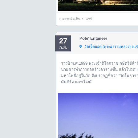
•
แชร์
0
ความคิดเห็น
Pote' Entaneer
27
วัดเจ็ดยอด (พระอารามหลวง) จ.เช
ก.ย.
ราวปี พ.ศ.1999 พระเจ้าติโลกราช กษัตริย์ลำ
นายช่างทำการก่อสร้างอารามขึ้น แล้วโปรดฯ ใ
มหาโพธิ์อยู่ในวัด จึงปรากฏชื่อว่า “วัดโพธ
คัมภีร์จามเทวีวงศ์