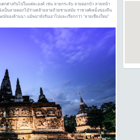
รแตกต่างกันไปในแต่ละองค์ เช่น ลายกระจับ ลายดอกบัว ลายหน้า
ผนังเป็นลายดอกไม้ร่วงคล้ายลายถ้วยชามสมัย ราชวงศ์เหม็งของจีน
กษณ์ของล้านนา แม้พม่ายังรับเอาไปและเรียกกว่า “ลายเชียงใหม่”