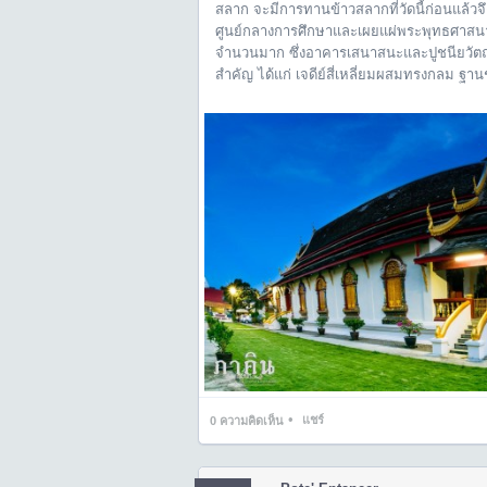
สลาก จะมีการทานข้าวสลากที่วัดนี้ก่อนแล้วจึง
ศูนย์กลางการศึกษาและเผยแผ่พระพุทธศาสนาอี
จำนวนมาก ซึ่งอาคารเสนาสนะและปูชนียวัตถุข
สําคัญ ได้แก่ เจดีย์สี่เหลี่ยมผสมทรงกลม 
•
แชร์
0
ความคิดเห็น