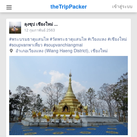
theTripPacker
เข้าสู่ระบบ
ลุงซุป เชียงใหม่ ...
12 กุมภาพันธ์ 2563
#พระบรมธาตุแสนไห
#วัดพระธาตุแสนไห
#เวียงแหง
#เชียงใหม่
#soupvanพาเที่ยว
#soupvanchiangmai
อำเภอเวียงแหง (Wiang Haeng District), เชียงใหม่