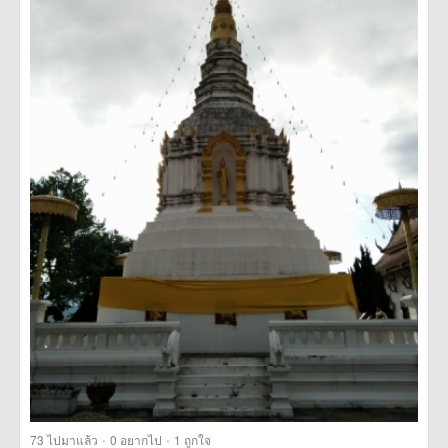
·
·
73
ไปมาแล้ว
0
อยากไป
1
ถูกใจ