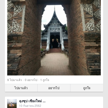
·
·
9
ไปมาแล้ว
0
อยากไป
1
ถูกใจ
ไปมาแล้ว
อยากไป
ถูกใจ
ลุงซุป เชียงใหม่ ...
10 กันยายน 2562