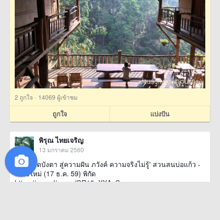
·
2
ถูกใจ
14069 ผู้เข้าชม
ถูกใจ
แบ่งปัน
พิรุณ ไทยเจริญ
13 มกราคม 2560
'มายาบดบังตา สู่ความฝัน ภวังค์ ความจริงไม่รู้' สวนสนบ่อแก้ว -
เชียงใหม่ (17 ธ.ค. 59) พิกัด
https://goo.gl/maps/QR15aXXAgSx
more
สวนสนบ่อแก้ว (Bo Kaeo Pine Tree Garden), เชียงใหม่