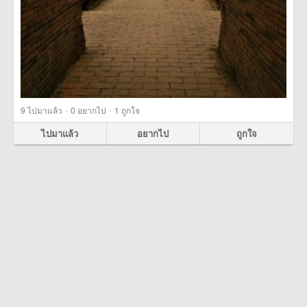
·
·
9
ไปมาแล้ว
0
อยากไป
1
ถูกใจ
ไปมาแล้ว
อยากไป
ถูกใจ