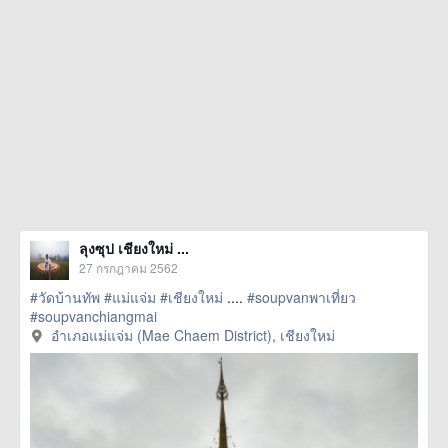
ลุงซุป เชียงใหม่ ...
27 กรกฎาคม 2562
#วัดบ้านทัพ
#แม่แจ่ม
#เชียงใหม่
....
#soupvanพาเที่ยว
#soupvanchiangmai
อำเภอแม่แจ่ม (Mae Chaem District), เชียงใหม่