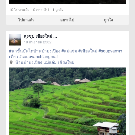
·
·
10
ไปมาแล้ว
0
อยากไป
1
ถูกใจ
ไปมาแล้ว
อยากไป
ถูกใจ
ลุงซุป เชียงใหม่ ...
10 กันยายน 2562
#นาขั้นบันไดบ้านป่าบงเปียง
#แม่แจ่ม
#เชียงใหม่
#soupvanพา
เที่ยว
#soupvanchiangmai
บ้านป่าบงเปียง แม่แจ่ม เชียงใหม่