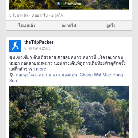
·
·
5
ไปมาแล้ว
3
อยากไป
2
ถูกใจ
ไปมาแล้ว
อยากไป
ถูกใจ
theTripPacker
6 มกราคม 2563
ขุนเขาเขียว ต้นเดียวดาย สายลมหนาว หนาวนี้...ใครอยากชม
หมอก กอดสายลมหนาว นอนกางเต้นท์ดูดาวเต็มท้องฟ้าดูสักครั้ง
แต่ก็กลัวว่าร่า
more
ดอยพุยโค อ.สบเมย จ.แม่ฮ่องสอน, Chang Wat Mae Hong
Son