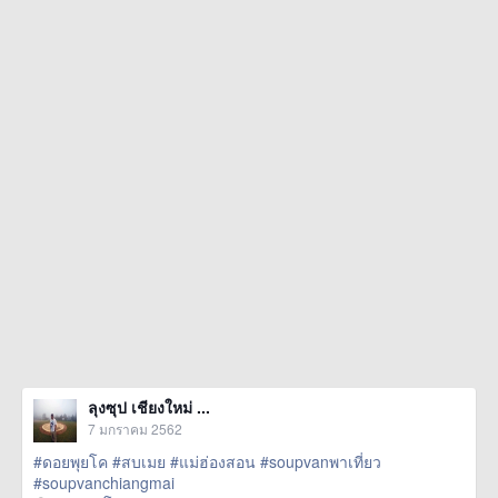
ลุงซุป เชียงใหม่ ...
7 มกราคม 2562
#ดอยพุยโค
#สบเมย
#แม่ฮ่องสอน
#soupvanพาเที่ยว
#soupvanchiangmai