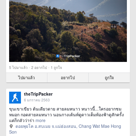
·
·
5
ไปมาแล้ว
2
อยากไป
1
ถูกใจ
ไปมาแล้ว
อยากไป
ถูกใจ
theTripPacker
6 มกราคม 2563
ขุนเขาเขียว ต้นเดียวดาย สายลมหนาว หนาวนี้...ใครอยากชม
หมอก กอดสายลมหนาว นอนกางเต้นท์ดูดาวเต็มท้องฟ้าดูสักครั้ง
แต่ก็กลัวว่าร่า
more
ดอยพุยโค อ.สบเมย จ.แม่ฮ่องสอน, Chang Wat Mae Hong
Son