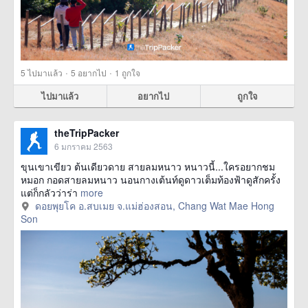
·
·
5
ไปมาแล้ว
5
อยากไป
1
ถูกใจ
ไปมาแล้ว
อยากไป
ถูกใจ
theTripPacker
6 มกราคม 2563
ขุนเขาเขียว ต้นเดียวดาย สายลมหนาว หนาวนี้...ใครอยากชม
หมอก กอดสายลมหนาว นอนกางเต้นท์ดูดาวเต็มท้องฟ้าดูสักครั้ง
แต่ก็กลัวว่าร่า
more
ดอยพุยโค อ.สบเมย จ.แม่ฮ่องสอน, Chang Wat Mae Hong
Son