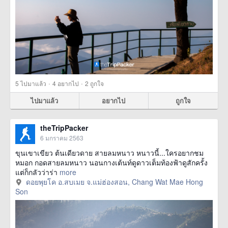
·
·
5
ไปมาแล้ว
4
อยากไป
2
ถูกใจ
ไปมาแล้ว
อยากไป
ถูกใจ
theTripPacker
6 มกราคม 2563
ขุนเขาเขียว ต้นเดียวดาย สายลมหนาว หนาวนี้...ใครอยากชม
หมอก กอดสายลมหนาว นอนกางเต้นท์ดูดาวเต็มท้องฟ้าดูสักครั้ง
แต่ก็กลัวว่าร่า
more
ดอยพุยโค อ.สบเมย จ.แม่ฮ่องสอน, Chang Wat Mae Hong
Son