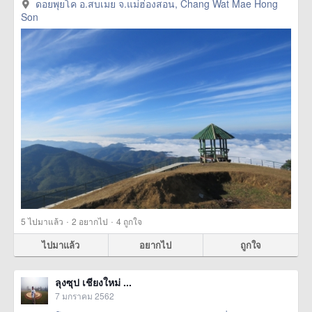
ดอยพุยโค อ.สบเมย จ.แม่ฮ่องสอน, Chang Wat Mae Hong
Son
·
·
5
ไปมาแล้ว
2
อยากไป
4
ถูกใจ
ไปมาแล้ว
อยากไป
ถูกใจ
ลุงซุป เชียงใหม่ ...
7 มกราคม 2562