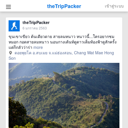
theTripPacker
เข้าสู่ระบบ
theTripPacker
6 มกราคม 2563
ขุนเขาเขียว ต้นเดียวดาย สายลมหนาว หนาวนี้...ใครอยากชม
หมอก กอดสายลมหนาว นอนกางเต้นท์ดูดาวเต็มท้องฟ้าดูสักครั้ง
แต่ก็กลัวว่าร่า
more
ดอยพุยโค อ.สบเมย จ.แม่ฮ่องสอน, Chang Wat Mae Hong
Son