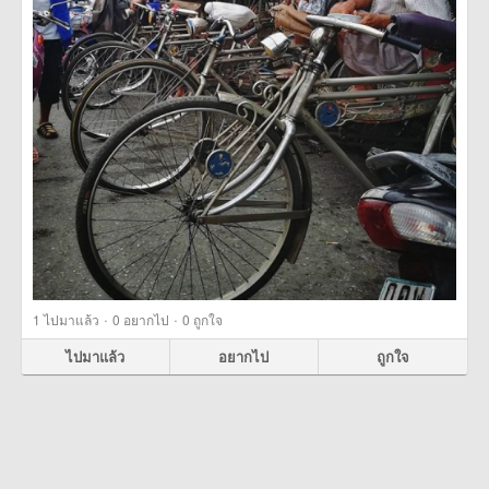
·
·
1
ไปมาแล้ว
0
อยากไป
0
ถูกใจ
ไปมาแล้ว
อยากไป
ถูกใจ