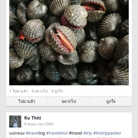
·
·
1
ไปมาแล้ว
0
อยากไป
0
ถูกใจ
ไปมาแล้ว
อยากไป
ถูกใจ
Ku Thiti
8 พฤษภาคม 2560
แม่กลอง
#travel
ing
#travelshot
#travel
#trip
#thetrippacker