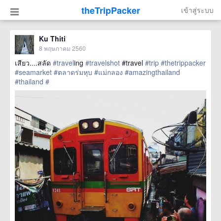
theTripPacker
เข้าสู่ระบบ
Ku Thiti
8 พฤษภาคม 2560
เสียว....สลัด
#travel
ing
#travelshot
#travel
#trip
#thetrippacker
#seamarket
#ตลาดร่มหุบ
#แม่กลอง
#amazingthailand
#thailand
#
href=https://m.thetrippacker.com/th/image/location/204719>
more