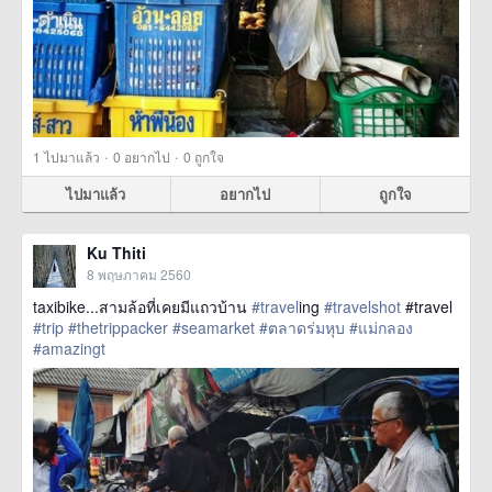
·
·
1
ไปมาแล้ว
0
อยากไป
0
ถูกใจ
ไปมาแล้ว
อยากไป
ถูกใจ
Ku Thiti
8 พฤษภาคม 2560
taxibike...สามล้อที่เคยมีแถวบ้าน
#travel
ing
#travelshot
#travel
#trip
#thetrippacker
#seamarket
#ตลาดร่มหุบ
#แม่กลอง
#amazingt
href=https://m.thetrippacker.com/th/image/location/204714>
more