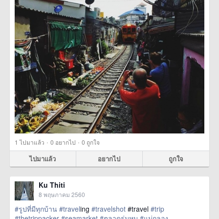
·
·
1
ไปมาแล้ว
0
อยากไป
0
ถูกใจ
ไปมาแล้ว
อยากไป
ถูกใจ
Ku Thiti
8 พฤษภาคม 2560
#รูปที่มีทุกบ้าน
#travel
ing
#travelshot
#travel
#trip
#thetrippacker
#seamarket
#ตลาดร่มหุบ
#แม่กลอง