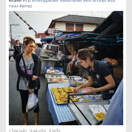
#travel
#trip
#thetrippacker
#seamarket
#ตลาดร่มหุบ
#แม่
กลอง
#amaz
href=https://m.thetrippacker.com/th/image/location/204713>
more
·
·
1
ไปมาแล้ว
0
อยากไป
0
ถูกใจ