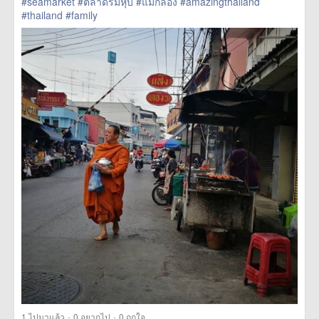
#seamarket
#ตลาดร่มหุบ
#แม่กลอง
#amazingthailand
#thailand
#family
href=https://m.thetrippacker.com/th/image/location/204710>
more
·
·
1
ไปมาแล้ว
0
อยากไป
0
ถูกใจ