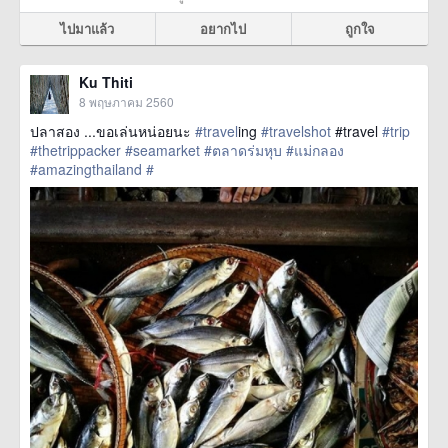
ไปมาแล้ว
อยากไป
ถูกใจ
Ku Thiti
8 พฤษภาคม 2560
ปลาสอง ...ขอเล่นหน่อยนะ
#travel
ing
#travelshot
#travel
#trip
#thetrippacker
#seamarket
#ตลาดร่มหุบ
#แม่กลอง
#amazingthailand
#
href=https://m.thetrippacker.com/th/image/location/204712>
more