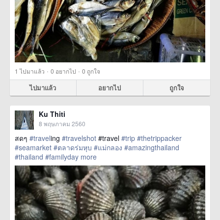
·
·
1
ไปมาแล้ว
0
อยากไป
0
ถูกใจ
ไปมาแล้ว
อยากไป
ถูกใจ
Ku Thiti
8 พฤษภาคม 2560
สดๆ
#travel
ing
#travelshot
#travel
#trip
#thetrippacker
#seamarket
#ตลาดร่มหุบ
#แม่กลอง
#amazingthailand
#thailand
#familyday
more