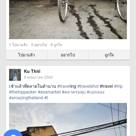
·
·
1
ไปมาแล้ว
0
อยากไป
0
ถูกใจ
ไปมาแล้ว
อยากไป
ถูกใจ
Ku Thiti
8 พฤษภาคม 2560
เช้าแล้วที่ตลาดในตำนาน
#travel
ing
#travelshot
#travel
#trip
#thetrippacker
#seamarket
#ตลาดร่มหุบ
#แม่กลอง
#amazingthailand
#t
href=https://m.thetrippacker.com/th/image/location/204708>
more