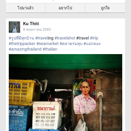
ไปมาแล้ว
อยากไป
ถูกใจ
Ku Thiti
8 พฤษภาคม 2560
#รูปที่มีทุกบ้าน
#travel
ing
#travelshot
#travel
#trip
#thetrippacker
#seamarket
#ตลาดร่มหุบ
#แม่กลอง
#amazingthailand
#thailan
href=https://m.thetrippacker.com/th/image/location/204715>
more