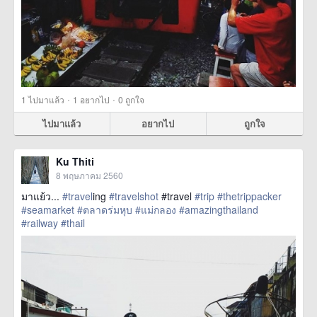
·
·
1
ไปมาแล้ว
1
อยากไป
0
ถูกใจ
ไปมาแล้ว
อยากไป
ถูกใจ
Ku Thiti
8 พฤษภาคม 2560
มาแย้ว...
#travel
ing
#travelshot
#travel
#trip
#thetrippacker
#seamarket
#ตลาดร่มหุบ
#แม่กลอง
#amazingthailand
#railway
#thail
href=https://m.thetrippacker.com/th/image/location/204718>
more