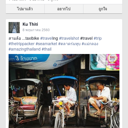
ไปมาแล้ว
อยากไป
ถูกใจ
Ku Thiti
8 พฤษภาคม 2560
สามล้อ ...taxibike
#travel
ing
#travelshot
#travel
#trip
#thetrippacker
#seamarket
#ตลาดร่มหุบ
#แม่กลอง
#amazingthailand
#thail
href=https://m.thetrippacker.com/th/image/location/204709>
more