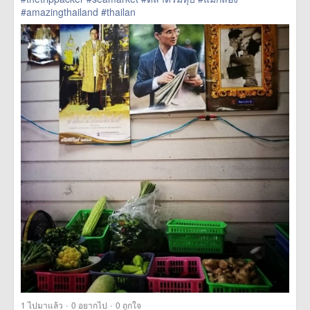
#amazingthailand
#thailan
href=https://m.thetrippacker.com/th/image/location/204716>
more
·
·
1
ไปมาแล้ว
0
อยากไป
0
ถูกใจ