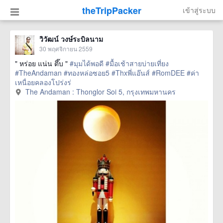
theTripPacker
เข้าสู่ระบบ
วิวัฒน์ วงษ์ระบิลนาม
30 พฤศจิกายน 2559
" หร่อย แน่น ตึ๊บ "
#มุมได้พอดี
#มื้อเช้าสายบ่ายเที่ยง
#TheAndaman
#ทองหล่อซอย5
#Thxพี่แอ๊นส์
#RomDEE
#ค่า
เหนื่อยคลองโปร่งร่
href=https://m.thetrippacker.com/th/image/TheAndamanThonglor
The Andaman : Thonglor Soi 5, กรุงเทพมหานคร
more