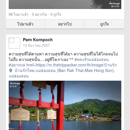
·
·
98
ไปมาแล้ว
0
อยากไป
0
ถูกใจ
ไปมาแล้ว
อยากไป
ถูกใจ
Parn Kornpoch
13 ธันวาคม 2557
ความสุขที่ได้ตามหา ความสุขที่ได้มา ความสุขที่ไม่ได้ไกลจนไป
ไม่ถึง ความสุขนั้น....อยู่ที่ใจเราเอง ^^
#หลงรักแม่ฮ่องสอน
#อยากกล
href=https://m.thetrippacker.com/th/image/บ้านรัก
ไทยแม่ฮ่องสอนBanRakThaiMaeHongSon/137205> more
บ้านรักไทย-แม่ฮ่องสอน (Ban Rak Thai-Mae Hong Son),
แม่ฮ่องสอน