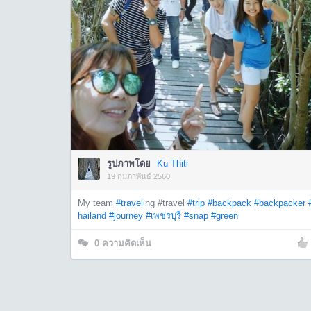
รูปภาพโดย
Ku Thiti
19 กุมภาพันธ์ 2560
My team
#travel
ing #travel
#trip
#backpack
#backpacker
hailand
#journey
#เพชรบุรี
#snap
#green
0
ความคิดเห็น