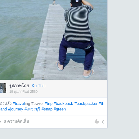
รูปภาพโดย
Ku Thiti
19 กุมภาพันธ์ 2560
ื่องหลัง
#travel
ing #travel
#trip
#backpack
#backpacker
#th
land
#journey
#เพชรบุรี
#snap
#green
0
ความคิดเห็น
0