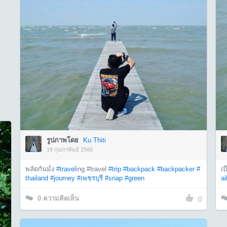
รูปภาพโดย
Ku Thiti
19 กุมภาพันธ์ 2560
พลัดกันมั่ง
#travel
ing #travel
#trip
#backpack
#backpacker
#
เบ
thailand
#journey
#เพชรบุรี
#snap
#green
ai
0
ความคิดเห็น
0