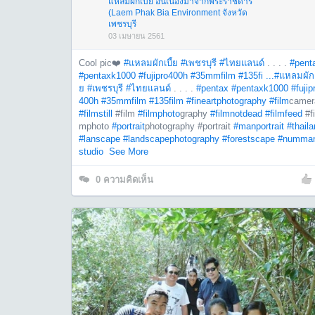
แหลมผักเบี้ย อันเนื่องมาจากพระราชดำริ
(Laem Phak Bia Environment จังหวัด
เพชรบุรี
03 เมษายน 2561
Cool pic❤️
#แหลมผักเบี้ย
#เพชรบุรี
#ไทยแลนด์
. . . .
#pent
#pentaxk1000
#fujipro400h
#35mmfilm
#135fi ...
#แหลมผักเบ
ย
#เพชรบุรี
#ไทยแลนด์
. . . .
#pentax
#pentaxk1000
#fujip
400h
#35mmfilm
#135film
#fineartphotography
#film
camer
#filmstill
#film
#filmphoto
graphy
#filmnotdead
#filmfeed
#fi
mphoto
#portrait
photography #portrait
#manportrait
#thail
#lanscape
#landscapephotography
#forestscape
#numma
studio
See More
0
ความคิดเห็น