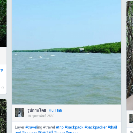
kp
0
รูปภาพโดย
Ku Thiti
19 กุมภาพันธ์ 2560
Layer
#travel
ing #travel
#trip
#backpack
#backpacker
#thail
and
#journey
#เพชรบุรี
#snap
#green