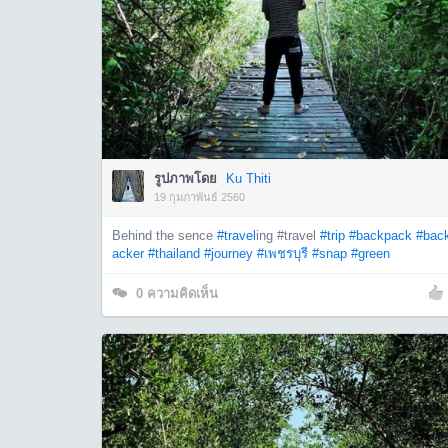
รูปภาพโดย
Ku Thiti
19 กุมภาพันธ์ 2560
Behind the sence
#travel
ing #travel
#trip
#backpack
#bac
acker
#thailand
#journey
#เพชรบุรี
#snap
#green
0
ความคิดเห็น