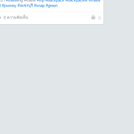
้เป้า
#travel
ing #travel
#trip
#backpack
#backpacker
#thaila
d
#journey
#เพชรบุรี
#snap
#green
0
ความคิดเห็น
0