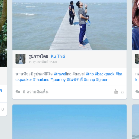
รูปภาพโดย
Ku Thiti
19 กุมภาพันธ์ 2560
นานทีจะมีรูปซะทีดีใจ
#travel
ing #travel
#trip
#backpack
#ba
ก
ckpacker
#thailand
#journey
#เพชรบุรี
#snap
#green
k
#t
0
ความคิดเห็น
0
0