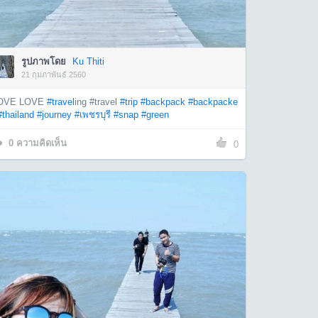
รูปภาพโดย
Ku Thiti
21 กุมภาพันธ์ 2560
OVE LOVE
#travel
ing #travel
#trip
#backpack
#backpacke
#thailand
#journey
#เพชรบุรี
#snap
#green
0
ความคิดเห็น
0