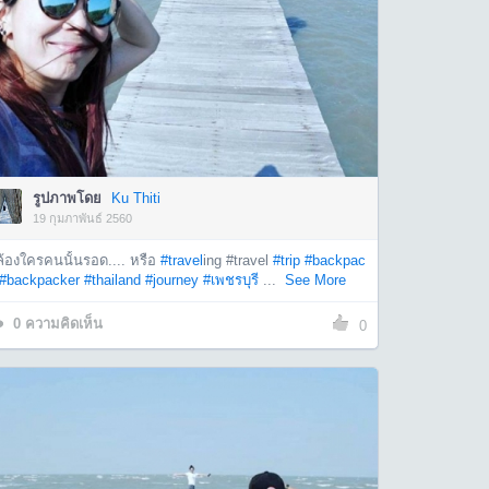
รูปภาพโดย
Ku Thiti
19 กุมภาพันธ์ 2560
ล้องใครคนนั้นรอด.... หรือ
#travel
ing #travel
#trip
#backpac
#backpacker
#thailand
#journey
#เพชรบุรี
...
See More
0
ความคิดเห็น
0