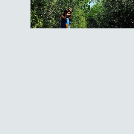
รูปภาพโดย
Ku Thiti
19 กุมภาพันธ์ 2560
#travel
ing #travel
#trip
#backpack
#backpacker
#thailand
ourney
#เพชรบุรี
#snap
#green
0
ความคิดเห็น