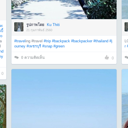
รูปภาพโดย
Ku Thiti
ax
21 กุมภาพันธ์ 2560
ี้
ro
a
#travel
ing #travel
#trip
#backpack
#backpacker
#thailand
#j
L
l
ourney
#เพชรบุรี
#snap
#green
r
and
ny
0
ความคิดเห็น
0
0