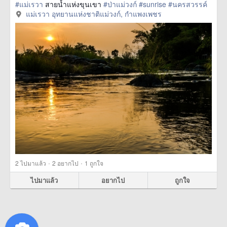
#แม่เรวา
สายน้ำแห่งขุนเขา
#ป่าแม่วงก์
#sunrise
#นครสวรรค์
แม่เรวา อุทยานแห่งชาติแม่วงก์, กำแพงเพชร
·
·
2
ไปมาแล้ว
2
อยากไป
1
ถูกใจ
ไปมาแล้ว
อยากไป
ถูกใจ