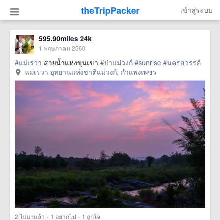
theTripPacker
เข้าสู่ระบบ
595.90miles 24k
1 พฤษภาคม 2560
#แม่เรวา
สายน้ำแห่งขุนเขา
#ป่าแม่วงก์
#sunrise
#นครสวรรค์
แม่เรวา อุทยานแห่งชาติแม่วงก์, กำแพงเพชร
·
·
2
ไปมาแล้ว
1
อยากไป
1
ถูกใจ