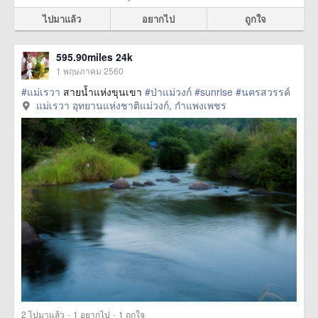
ไปมาแล้ว
อยากไป
ถูกใจ
595.90miles 24k
1 พฤษภาคม 2560
#แม่เรวา
สายน้ำแห่งขุนเขา
#ป่าแม่วงก์
#sunrise
#นครสวรรค์
แม่เรวา อุทยานแห่งชาติแม่วงก์, กำแพงเพชร
·
·
2
ไปมาแล้ว
1
อยากไป
1
ถูกใจ