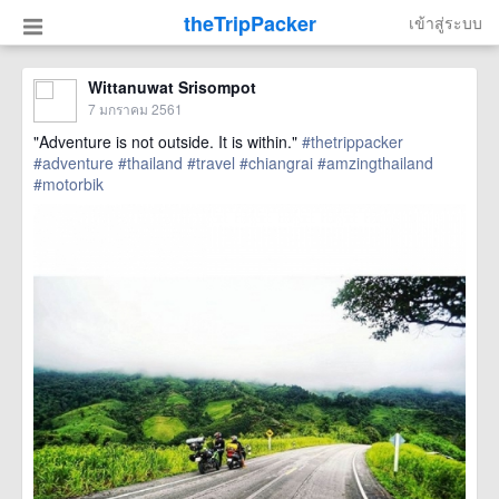
theTripPacker
เข้าสู่ระบบ
Wittanuwat Srisompot
7 มกราคม 2561
"Adventure is not outside. It is within."
#thetrippacker
#adventure
#thailand
#travel
#chiangrai
#amzingthailand
#motorbik
href=https://m.thetrippacker.com/th/image/location/211307>
more