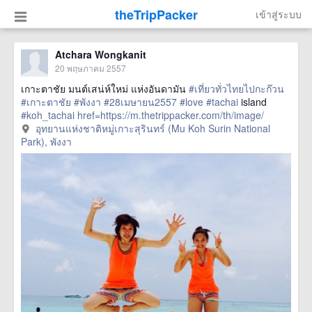
theTripPacker
เข้าสู่ระบบ
Atchara Wongkanit
20 พฤษภาคม 2557
เกาะตาชัย มนต์เสน่ห์ใหม่ แห่งอันดามัน
#เที่ยวทั่วไทยไปกะก๊วน
#เกาะตาชัย
#พังงา
#28เมษายน2557
#love
#tachai
island
#koh_tachai
href=https://m.thetrippacker.com/th/image/
อุทยานแห่งชาติหมู่เกาะ
อุทยานแห่งชาติหมู่เกาะสุรินทร์ (Mu Koh Surin National
สุรินทร์MuKohSurinNationalPark/95633> more
Park), พังงา