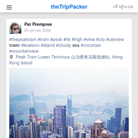
theTripPacker
เข้าสู่ระบบ
Pat Prempree
25 ตุลาคม 2556
#thepeaktram
#tram
#peak
#hk
#high
#view
#city
#cityview
tower
#kowloon
#island
#cloudy
sea
#mountain
#mountainview
Peak Tram Lower Terminus 山頂纜車花園道總站, Hong
Kong Island