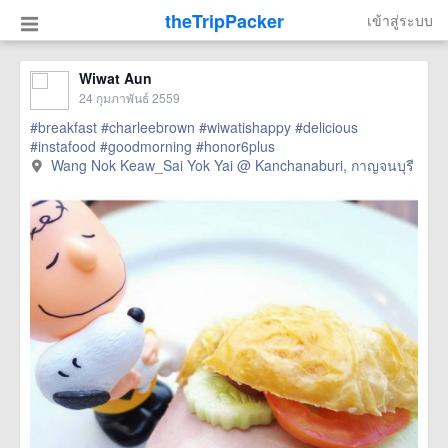
theTripPacker
เข้าสู่ระบบ
Wiwat Aun
24 กุมภาพันธ์ 2559
#breakfast
#charleebrown
#wiwatishappy
#delicious
#instafood
#goodmorning
#honor6plus
Wang Nok Keaw_Sai Yok Yai @ Kanchanaburi, กาญจนบุรี