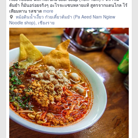
ต้มยำ ก็มันอร่อยจริงๆ อะไรจะแซบหลายแท้ สูตรจากแดนไกล ไร้
เทียมทาน รสชาต
more
หม้อดินน้ำเงี้ยว ก๋วยเตี๋ยวต้มยำ (Pa Aeed Nam Ngiew
Noodle shop), เชียงราย