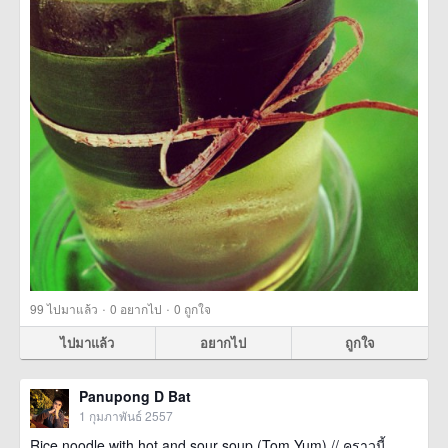
·
·
99
ไปมาแล้ว
0
อยากไป
0
ถูกใจ
ไปมาแล้ว
อยากไป
ถูกใจ
Panupong D Bat
1 กุมภาพันธ์ 2557
Rice noodle with hot and sour soup (Tom Yum) // คราวนี้