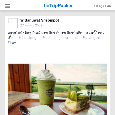
theTripPacker
เข้าสู่ระบบ
Wittanuwat Srisompot
27 ตุลาคม 2559
อยากไปนั่งชิลๆ กินเค้กชาเขียว กับชาเขียวปั่นอีก... ตอนนี้โคตร
เบื่อ..!!
#chouifongtea
#chouifongteaplantation
#chiangrai
#trav
href=https://m.thetrippacker.com/th/image/location/199809>
more