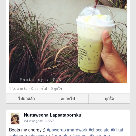
·
·
1
ไปมาแล้ว
0
อยากไป
0
ถูกใจ
ไปมาแล้ว
อยากไป
ถูกใจ
Nuttaweena Lapsatapornkul
24 กรกฎาคม 2557
Boots my energy ;)
#powerup
#hardwork
#chocolate
#kitkat
#blueberrychesscake
#greentea
#yummy
#loveeeee