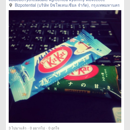
Bizpotential (บริษัท บิซโพเทนเชียล จำกัด), กรุงเทพมหานคร
·
·
3
ไปมาแล้ว
0
อยากไป
0
ถูกใจ