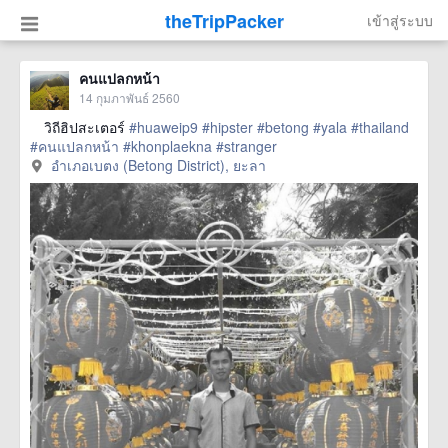
theTripPacker
เข้าสู่ระบบ
คนแปลกหน้า ⠀⠀⠀
14 กุมภาพันธ์ 2560
⠀ วิถีฮิปสะเตอร์
#huaweip9
#hipster
#betong
#yala
#thailand
#คนแปลกหน้า
#khonplaekna
#stranger
อำเภอเบตง (Betong District), ยะลา