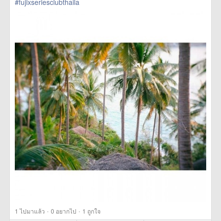
#fujixseriesclubthaila
href=https://m.thetrippacker.com/th/image/location/192513>
more
·
·
1
ไปมาแล้ว
0
อยากไป
1
ถูกใจ