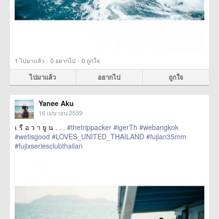
·
·
1
ไปมาแล้ว
0
อยากไป
0
ถูกใจ
ไปมาแล้ว
อยากไป
ถูกใจ
Yanee Aku
16 เมษายน 2559
เ รื อ ว า ยู น . . .
#thetrippacker
#igerTh
#webangkok
#wetisgood
#LOVES_UNITED_THAILAND
#fujian35mm
#fujixseriesclubthailan
href=https://m.thetrippacker.com/th/image/location/193154>
more