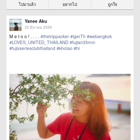
ไปมาแล้ว
อยากไป
ถูกใจ
Yanee Aku
20 มีนาคม 2559
M e t o o ! . . . .
#thetrippacker
#igerTh
#webangkok
#LOVES_UNITED_THAILAND
#fujian35mm
#fujixseriesclubthailand
#khotao
#hi
href=https://m.thetrippacker.com/th/image/location/192457>
more