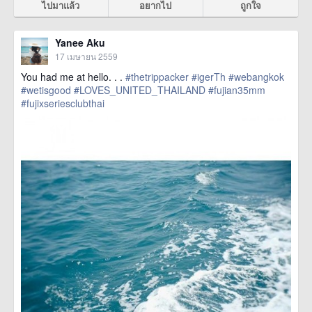
ไปมาแล้ว
อยากไป
ถูกใจ
Yanee Aku
17 เมษายน 2559
You had me at hello. . .
#thetrippacker
#igerTh
#webangkok
#wetisgood
#LOVES_UNITED_THAILAND
#fujian35mm
#fujixseriesclubthai
href=https://m.thetrippacker.com/th/image/location/193189>
more