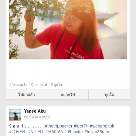
·
·
1
ไปมาแล้ว
0
อยากไป
0
ถูกใจ
ไปมาแล้ว
อยากไป
ถูกใจ
Yanee Aku
22 มีนาคม 2559
ร้ อ น ว่ ะ . . . . . . .
#thetrippacker
#igerTh
#webangkok
#LOVES_UNITED_THAILAND
#hipster
#fujian35mm