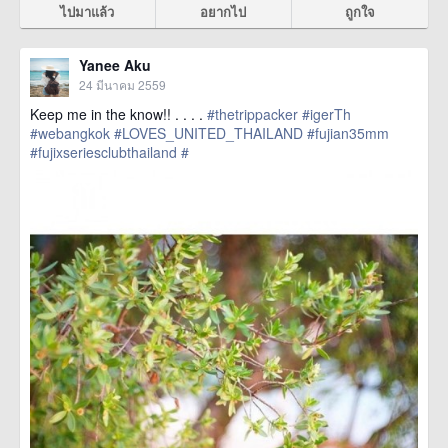
ไปมาแล้ว
อยากไป
ถูกใจ
Yanee Aku
24 มีนาคม 2559
Keep me in the know!! . . . .
#thetrippacker
#igerTh
#webangkok
#LOVES_UNITED_THAILAND
#fujian35mm
#fujixseriesclubthailand
#
href=https://m.thetrippacker.com/th/image/location/192565>
more