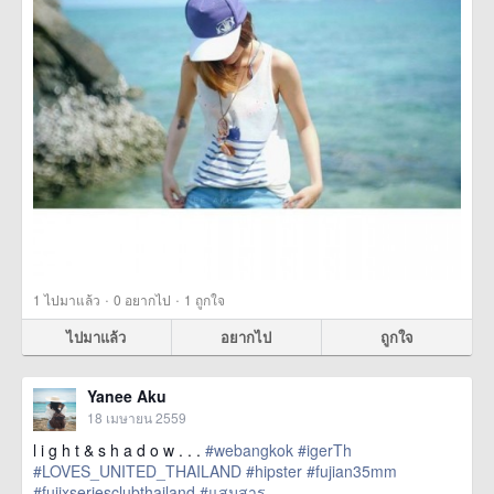
·
·
1
ไปมาแล้ว
0
อยากไป
1
ถูกใจ
ไปมาแล้ว
อยากไป
ถูกใจ
Yanee Aku
18 เมษายน 2559
l i g h t & s h a d o w . . .
#webangkok
#igerTh
#LOVES_UNITED_THAILAND
#hipster
#fujian35mm
#fujixseriesclubthailand
#แสมสาร