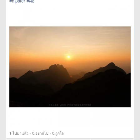
#hipster
#ดอ
href=https://m.thetrippacker.com/th/image/location/192864>
more
·
·
1
ไปมาแล้ว
0
อยากไป
0
ถูกใจ