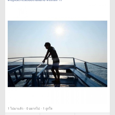
href=https://m.thetrippacker.com/th/image/location/193241>
more
·
·
1
ไปมาแล้ว
0
อยากไป
1
ถูกใจ