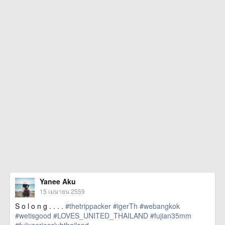
Yanee Aku
15 เมษายน 2559
S o l o n g . . . .
#thetrippacker
#igerTh
#webangkok
#wetisgood
#LOVES_UNITED_THAILAND
#fujian35mm