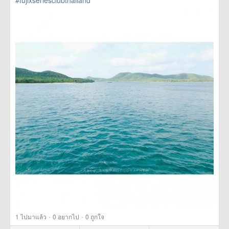
#fujixseriesclubthailand
href=https://m.thetrippacker.com/th/image/location/193113>
more
·
·
1
ไปมาแล้ว
0
อยากไป
0
ถูกใจ