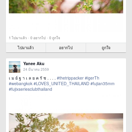
·
·
1
ไปมาแล้ว
0
อยากไป
0
ถูกใจ
ไปมาแล้ว
อยากไป
ถูกใจ
Yanee Aku
24 มีนาคม 2559
เ ม ย์ ฐ า เ ล ย ค รั ช . . . .
#thetrippacker
#igerTh
#webangkok
#LOVES_UNITED_THAILAND
#fujian35mm
#fujixseriesclubthailand
href=https://m.thetrippacker.com/th/image/location/192564>
more