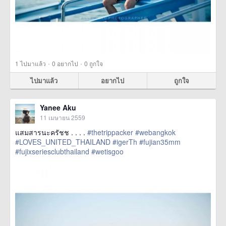
·
·
1
ไปมาแล้ว
0
อยากไป
0
ถูกใจ
ไปมาแล้ว
อยากไป
ถูกใจ
Yanee Aku
11 เมษายน 2559
แสมสารนะครัชช . . . .
#thetrippacker
#webangkok
#LOVES_UNITED_THAILAND
#igerTh
#fujian35mm
#fujixseriesclubthailand
#wetisgoo
href=https://m.thetrippacker.com/th/image/location/193018>
more