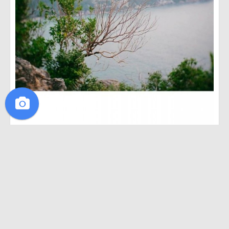
·
·
1
ไปมาแล้ว
1
อยากไป
1
ถูกใจ
ไปมาแล้ว
อยากไป
ถูกใจ
Yanee Aku
18 มีนาคม 2559
t r a v e l a d d i c t . . . . .
#thetrippacker
#igerTh
#webangkok
#fujian35mm
#fujixseriesclubthailand
#hipster
#khotao