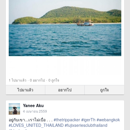
·
·
1
ไปมาแล้ว
0
อยากไป
0
ถูกใจ
ไปมาแล้ว
อยากไป
ถูกใจ
Yanee Aku
4 เมษายน 2559
อยู่กับเขา...เราไม่เบื่อ . . .
#thetrippacker
#igerTh
#webangkok
#LOVES_UNITED_THAILAND
#fujixseriesclubthailand