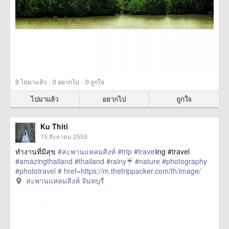
·
·
9
ไปมาแล้ว
0
อยากไป
0
ถูกใจ
ไปมาแล้ว
อยากไป
ถูกใจ
Ku Thiti
15 สิงหาคม 2559
ทำงานที่มีสุข
#สะพานแหลมสิงห์
#trip
#travel
ing #travel
#amazingthailand
#thailand
#rainy☔
#nature
#photography
#phototravel
#
href=https://m.thetrippacker.com/th/image/
สะพานแหลมสิงห์จันทบุรี/197840> more
สะพานแหลมสิงห์ จันทบุรี