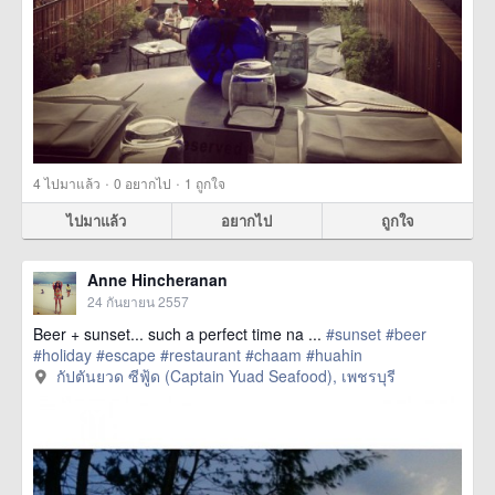
·
·
4
ไปมาแล้ว
0
อยากไป
1
ถูกใจ
ไปมาแล้ว
อยากไป
ถูกใจ
Anne Hincheranan
24 กันยายน 2557
Beer + sunset... such a perfect time na ...
#sunset
#beer
#holiday
#escape
#restaurant
#chaam
#huahin
กัปตันยวด ซีฟู้ด (Captain Yuad Seafood), เพชรบุรี