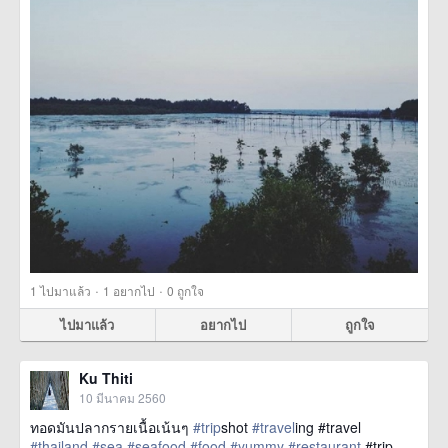
·
·
1
ไปมาแล้ว
1
อยากไป
0
ถูกใจ
ไปมาแล้ว
อยากไป
ถูกใจ
Ku Thiti
10 มีนาคม 2560
ทอดมันปลากรายเนื้อเน้นๆ
#trip
shot
#travel
ing #travel
#thailand
#sea
#seafood
#food
#yummy
#restaurant
#trip