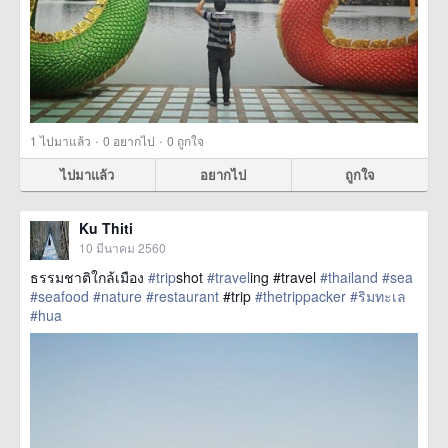
·
·
1
ไปมาแล้ว
0
อยากไป
0
ถูกใจ
ไปมาแล้ว
อยากไป
ถูกใจ
Ku Thiti
10 มีนาคม 2560
ธรรมชาติใกล้เมือง
#trip
shot
#travel
ing #travel
#thailand
#sea
#seafood
#nature
#restaurant
#trip
#thetrippacker
#ริมทะเล
#hua
href=https://m.thetrippacker.com/th/image/location/204035>
more