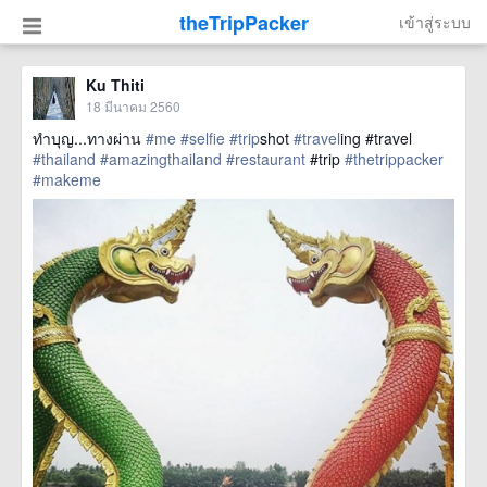
theTripPacker
เข้าสู่ระบบ
Ku Thiti
18 มีนาคม 2560
ทำบุญ...ทางผ่าน
#me
#selfie
#trip
shot
#travel
ing #travel
#thailand
#amazingthailand
#restaurant
#trip
#thetrippacker
#makeme
href=https://m.thetrippacker.com/th/image/location/204165>
more