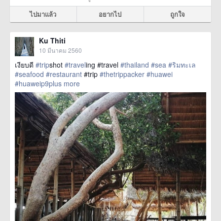
ไปมาแล้ว
อยากไป
ถูกใจ
Ku Thiti
10 มีนาคม 2560
เงียบดี
#trip
shot
#travel
ing #travel
#thailand
#sea
#ริมทะเล
#seafood
#restaurant
#trip
#thetrippacker
#huawei
#huaweip9plus
more