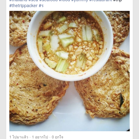
#thetrippacker
#ร
href=https://m.thetrippacker.com/th/image/location/204034>
more
·
·
1
ไปมาแล้ว
1
อยากไป
0
ถูกใจ