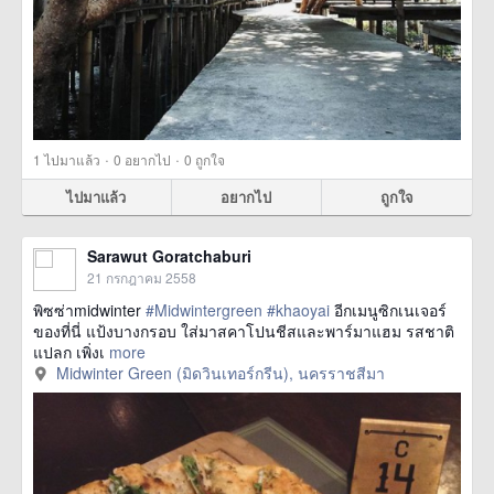
·
·
1
ไปมาแล้ว
0
อยากไป
0
ถูกใจ
ไปมาแล้ว
อยากไป
ถูกใจ
Sarawut Goratchaburi
21 กรกฎาคม 2558
พิซซ่าmidwinter
#Midwintergreen
#khaoyai
อีกเมนูซิกเนเจอร์
ของที่นี่ แป้งบางกรอบ ใส่มาสคาโปนชีสและพาร์มาแฮม รสชาติ
แปลก เพิ่งเ
more
Midwinter Green (มิดวินเทอร์กรีน), นครราชสีมา