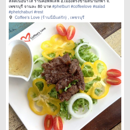
สลัดเนื้อน้ำใส ร้านคอฟฟี่เลิฟ อ.เมืองตรงข้ามสนามกีฬา จ.
เพชรบุรี จานละ 80 บาท
#phetburi
#coffeelove
#salad
#phetchaburi
#rest
href=https://m.thetrippacker.com/th/image/CoffeesLoveร้านนี่
Coffee's Love (ร้านนี่มีแต่รัก) , เพชรบุรี
มีแต่รัก/159971> more