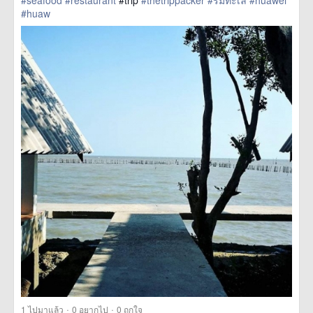
#seafood
#restaurant
#trip
#thetrippacker
#ริมทะเล
#huawei
#huaw
href=https://m.thetrippacker.com/th/image/location/204023>
more
·
·
1
ไปมาแล้ว
0
อยากไป
0
ถูกใจ