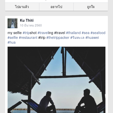
ไปมาแล้ว
อยากไป
ถูกใจ
Ku Thiti
10 มีนาคม 2560
my selfie
#trip
shot
#travel
ing #travel
#thailand
#sea
#seafood
#selfie
#restaurant
#trip
#thetrippacker
#ริมทะเล
#huawei
#hua
href=https://m.thetrippacker.com/th/image/location/204033>
more