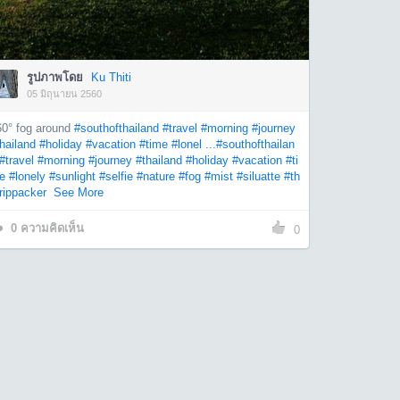
รูปภาพโดย
Ku Thiti
05 มิถุนายน 2560
60° fog around
#southofthailand
#travel
#morning
#journey
hailand
#holiday
#vacation
#time
#lonel ...
#southofthailan
#travel
#morning
#journey
#thailand
#holiday
#vacation
#ti
e
#lonely
#sunlight
#selfie
#nature
#fog
#mist
#siluatte
#th
rippacker
See More
0
ความคิดเห็น
0