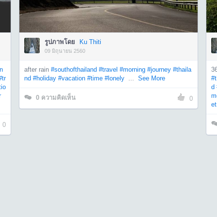
รูปภาพโดย
Ku Thiti
09 มิถุนายน 2560
rn
after rain
#southofthailand
#travel
#morning
#journey
#thaila
3
#tr
nd
#holiday
#vacation
#time
#lonely
...
See More
#t
io
d
r
m
0
ความคิดเห็น
0
et
0