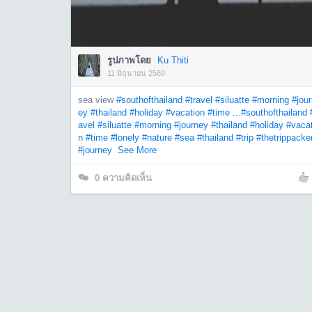
รูปภาพโดย
Ku Thiti
11 มิถุนายน 2560
sea view
#southofthailand
#travel
#siluatte
#morning
#jou
ey
#thailand
#holiday
#vacation
#time ...
#southofthailand
avel
#siluatte
#morning
#journey
#thailand
#holiday
#vacat
n
#time
#lonely
#nature
#sea
#thailand
#trip
#thetrippacke
#journey
See More
0
ความคิดเห็น