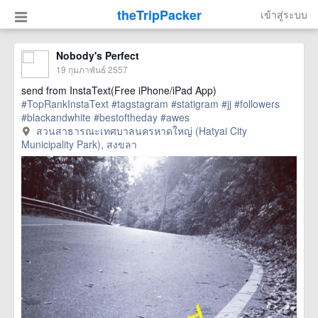
theTripPacker
เข้าสู่ระบบ
Nobody's Perfect
19 กุมภาพันธ์ 2557
send from InstaText(Free iPhone/iPad App)
#TopRankInstaText
#tagstagram
#statigram
#jj
#followers
#blackandwhite
#bestoftheday
#awes
href=https://m.thetrippacker.com/th/image/สวนสาธารณะ
สวนสาธารณะเทศบาลนครหาดใหญ่ (Hatyai City
เทศบาลนครหาดใหญ่HatyaiCityMunicipalityPark/58287> more
Municipality Park), สงขลา