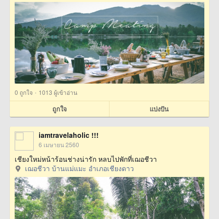
·
0
ถูกใจ
1013 ผู้เข้าอ่าน
ถูกใจ
แบ่งปัน
iamtravelaholic !!!
6 เมษายน 2560
เชียงใหม่หน้าร้อนช่างน่ารัก หลบไปพักที่เฌอชีวา
เฌอชีวา บ้านแม่แมะ อำเภอเชียงดาว