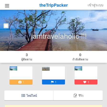
theTripPacker
เข้าสู่ระบบ
iamtravelaholic !!!
3
0
ผู้ติดตาม
กำลังติดตาม
1
1
1
ไทม์ไลน์
รีวิว