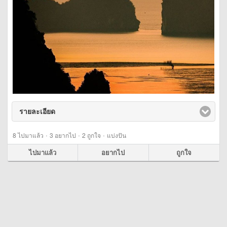
รายละเอียด
click to expand contents
·
·
·
8
ไปมาแล้ว
3
อยากไป
2
ถูกใจ
แบ่งปัน
ไปมาแล้ว
อยากไป
ถูกใจ