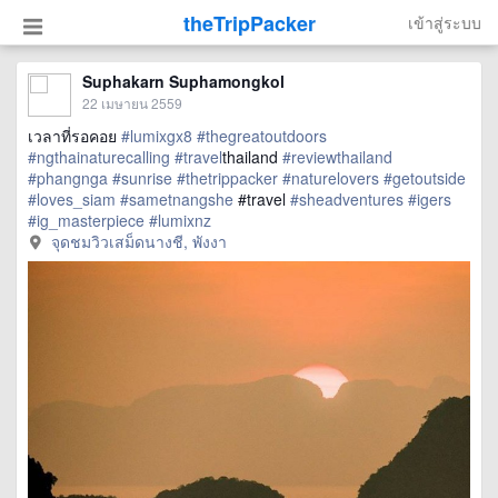
theTripPacker
เข้าสู่ระบบ
Suphakarn Suphamongkol
22 เมษายน 2559
เวลาที่รอคอย
#lumixgx8
#thegreatoutdoors
#ngthainaturecalling
#travel
thailand
#reviewthailand
#phangnga
#sunrise
#thetrippacker
#naturelovers
#getoutside
#loves_siam
#sametnangshe
#travel
#sheadventures
#igers
#ig_masterpiece
#lumixnz
จุดชมวิวเสม็ดนางชี, พังงา