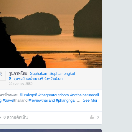
รูปภาพโดย
Suphakarn Suphamongkol
จุดชมวิวเสม็ดนางชี จังหวัดพังงา
22 เมษายน 2559
วลาที่รอคอย
#lumixgx8
#thegreatoutdoors
#ngthainaturecall
g
#travel
thailand
#reviewthailand
#phangnga
...
See Mor
0
ความคิดเห็น
2