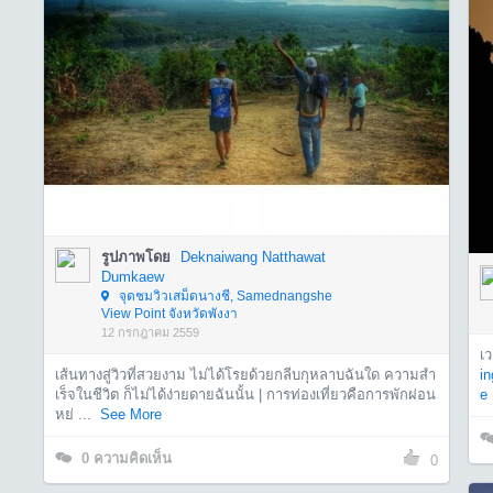
รูปภาพโดย
Deknaiwang Natthawat
Dumkaew
จุดชมวิวเสม็ดนางชี, Samednangshe
View Point จังหวัดพังงา
12 กรกฎาคม 2559
เ
เส้นทางสู่วิวที่สวยงาม ไม่ได้โรยด้วยกลีบกุหลาบฉันใด ความสำ
in
เร็จในชีวิต ก็ไม่ได้ง่ายดายฉันนั้น | การท่องเที่ยวคือการพักผ่อน
e
หย่ ...
See More
0
ความคิดเห็น
0