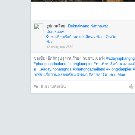
รูปภาพโดย
Deknaiwang Natthawat
Dumkaew
ท่าเทียบเรือบ้านคลองเคียน จ.พังงา จังหวัด
พังงา
12 กรกฎาคม 2559
ขอเข้มๆอีกสักรูป | พานร้ายๆ กับชายเซอร์ๆ
#adayinphangng
#phangngathailand
#klongkianpier
#ท่าเทียบเรือบ้านคลองเค
ย ...
#adayinphangnga
#phangngathailand
#klongkianpier
#
าเทียบเรือบ้านคลองเคียน
#พังงา
#สายอาร์ต
See More
0
ความคิดเห็น