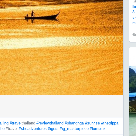
เ
ll
8
vi
rs
lling
#travel
thailand
#reviewthailand
#phangnga
#sunrise
#thetrippa
she
#travel
#sheadventures
#igers
#ig_masterpiece
#lumixnz