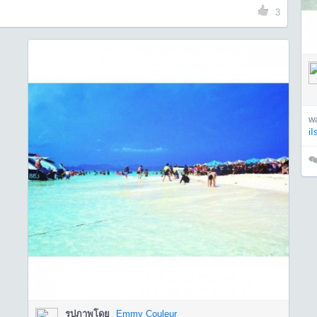
3
wa
iI
รูปภาพโดย
Emmy Couleur