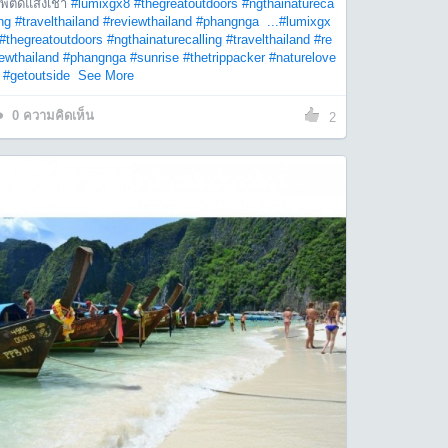
สพติดแสงเช้า
#lumixgx8
#thegreatoutdoors
#ngthainatureca
ing
#travelthailand
#reviewthailand
#phangnga
...
#lumixgx
#thegreatoutdoors
#ngthainaturecalling
#travelthailand
#re
ewthailand
#phangnga
#sunrise
#thetrippacker
#naturelove
#getoutside
See More
0
ความคิดเห็น
2