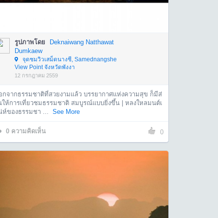
รูปภาพโดย
Deknaiwang Natthawat
Dumkaew
จุดชมวิวเสม็ดนางชี, Samednangshe
View Point จังหวัดพังงา
12 กรกฎาคม 2559
อกจากธรรมชาติที่สวยงามแล้ว บรรยากาศแห่งความสุข ก็มีส่
นให้การเที่ยวชมธรรมชาติ สมบูรณ์แบบยิ่งขึ้น | หลงใหลมนต์เ
น่ห์ของธรรมชา ...
See More
0
ความคิดเห็น
0