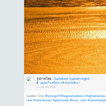
รูปภาพโดย
Suphakarn Suphamongkol
จุดชมวิวเสม็ดนางชี จังหวัดพังงา
24 เมษายน 2559
Golden Time
#lumixgx8
#thegreatoutdoors
#ngthainatureca
cker
#naturelovers
#getoutside
#loves_siam
#sametnang