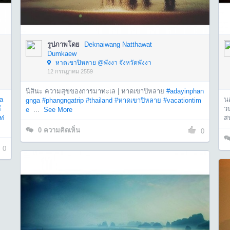
รูปภาพโดย
Deknaiwang Natthawat
Dumkaew
หาดเขาปิหลาย @พังงา จังหวัดพังงา
12 กรกฎาคม 2559
นี่สินะ ความสุขของการมาทะเล | หาดเขาปิหลาย
#adayinphan
a
น
gnga
#phangngatrip
#thailand
#หาดเขาปิหลาย
#vacationtim
ี
ว
e
...
See More
ท่
ส
0
ความคิดเห็น
0
0