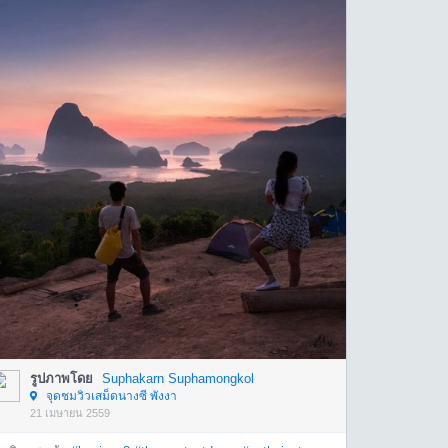
รูปภาพโดย
Suphakarn Suphamongkol
จุดชมวิวเสม็ดนางซี พังงา
21 เมษายน 2559