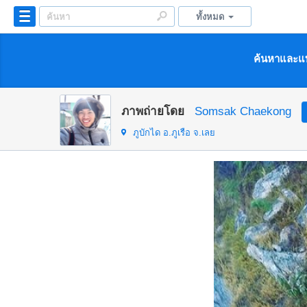
ทั้งหมด
ค้นหาและแบ
ภาพถ่ายโดย
Somsak Chaekong
ภูบักได อ.ภูเรือ จ.เลย