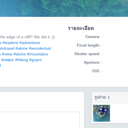
รายละเอียด
e edge of a cliff? We did it :))
Camera:
-
e
#explore
#adventure
Focal length:
-
lotravel
#alone
#wonderlust
m
#view
#stone
#mountains
Shutter speed:
-
#oldpic
#hiking
#gopro
Aperture:
-
d
ISO:
-
รูปถ่าย: 1