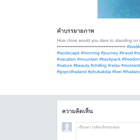
คำบรรยายภาพ
How close would you dare to standing on th
••••••••••••••••••••••••••••••••••••••••••••
#livelif
#landscape
#morning
#journey
#travel
#so
#vacation
#mountain
#backpack
#freedo
#nature
#beauty
#chilling
#relax
#moment
#goprothailand
#phubakdai
#loei
#thailan
ความคิดเห็น