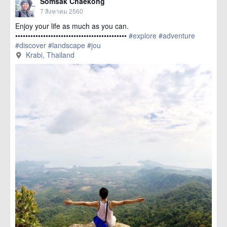
Somsak Chaekong
7 สิงหาคม 2560
Enjoy your life as much as you can.
••••••••••••••••••••••••••••••••••••••••••••
#explore
#adventure
#discover
#landscape
#jou
href=https://m.thetrippacker.com/th/image/KrabiThailand/208141>
Krabi, Thailand
more