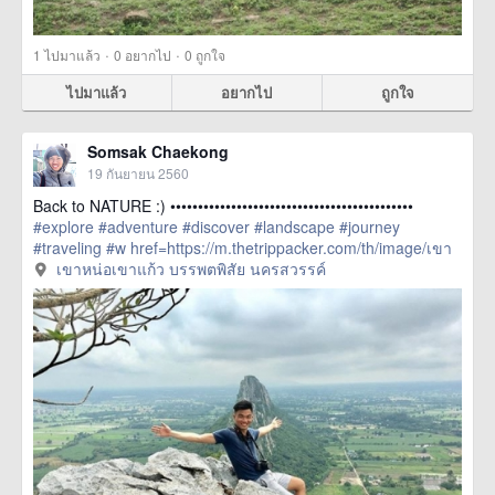
·
·
1
ไปมาแล้ว
0
อยากไป
0
ถูกใจ
ไปมาแล้ว
อยากไป
ถูกใจ
Somsak Chaekong
19 กันยายน 2560
Back to NATURE :) ••••••••••••••••••••••••••••••••••••••••••••
#explore
#adventure
#discover
#landscape
#journey
#traveling
#w
href=https://m.thetrippacker.com/th/image/เขา
หน่อเขาแก้วบรรพตพิสัยนครสวรรค์/209275> more
เขาหน่อเขาแก้ว บรรพตพิสัย นครสวรรค์