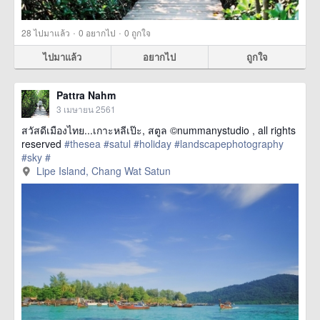
·
·
28
ไปมาแล้ว
0
อยากไป
0
ถูกใจ
ไปมาแล้ว
อยากไป
ถูกใจ
Pattra Nahm
3 เมษายน 2561
สวัสดีเมืองไทย...เกาะหลีเป๊ะ, สตูล ©nummanystudio , all rights
reserved
#thesea
#satul
#holiday
#landscapephotography
#sky
#
href=https://m.thetrippacker.com/th/image/LipeIsland/212144>
Lipe Island, Chang Wat Satun
more