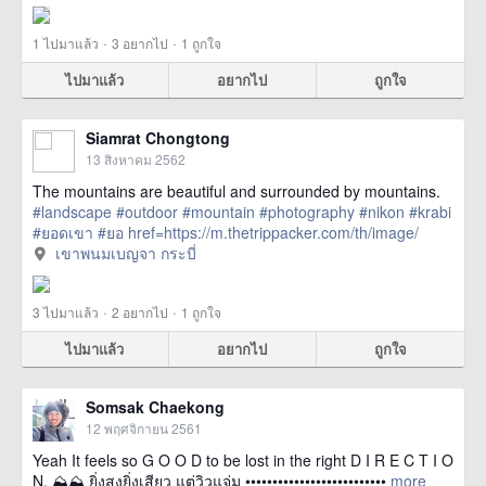
·
·
1
ไปมาแล้ว
3
อยากไป
1
ถูกใจ
ไปมาแล้ว
อยากไป
ถูกใจ
Siamrat Chongtong
13 สิงหาคม 2562
The mountains are beautiful and surrounded by mountains.
#landscape
#outdoor
#mountain
#photography
#nikon
#krabi
#ยอดเขา
#ยอ
href=https://m.thetrippacker.com/th/image/
เขาพนมเบญจากระบี่/214965> more
เขาพนมเบญจา กระบี่
·
·
3
ไปมาแล้ว
2
อยากไป
1
ถูกใจ
ไปมาแล้ว
อยากไป
ถูกใจ
Somsak Chaekong
12 พฤศจิกายน 2561
Yeah It feels so G O O D to be lost in the right D I R E C T I O
N. ⛰⛰ ยิ่งสูงยิ่งเสียว แต่วิวแจ่ม ••••••••••••••••••••••••••
more