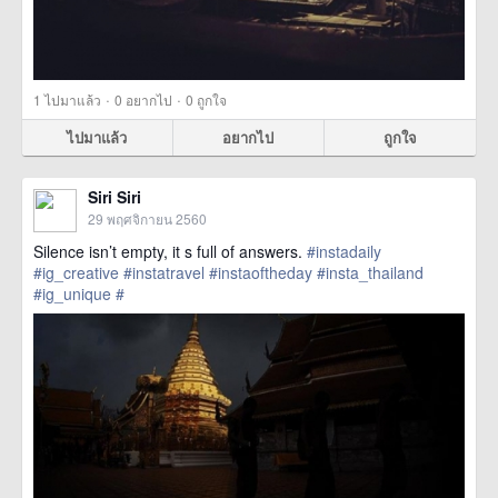
·
·
1
ไปมาแล้ว
0
อยากไป
0
ถูกใจ
ไปมาแล้ว
อยากไป
ถูกใจ
Siri Siri
29 พฤศจิกายน 2560
Silence isn’t empty, it s full of answers.
#instadaily
#ig_creative
#instatravel
#instaoftheday
#insta_thailand
#ig_unique
#
href=https://m.thetrippacker.com/th/image/location/210479>
more