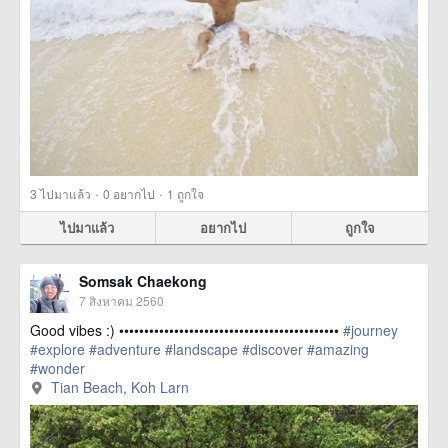
·
·
3
ไปมาแล้ว
0
อยากไป
1
ถูกใจ
ไปมาแล้ว
อยากไป
ถูกใจ
Somsak Chaekong
7 สิงหาคม 2560
Good vibes :) ••••••••••••••••••••••••••••••••••••••••••••
#journey
#explore
#adventure
#landscape
#discover
#amazing
#wonder
href=https://m.thetrippacker.com/th/image/TianBeachKohLarn/20
Tian Beach, Koh Larn
more