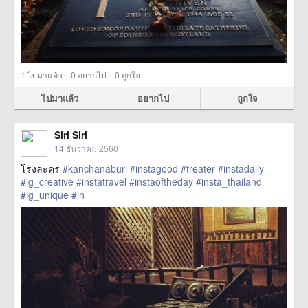
·
·
1
ไปมาแล้ว
0
อยากไป
0
ถูกใจ
ไปมาแล้ว
อยากไป
ถูกใจ
Siri Siri
14 ธันวาคม 2560
โรงละคร
#kanchanaburi
#instagood
#treater
#instadaily
#ig_creative
#instatravel
#instaoftheday
#insta_thailand
#ig_unique
#in
href=https://m.thetrippacker.com/th/image/location/210924>
more