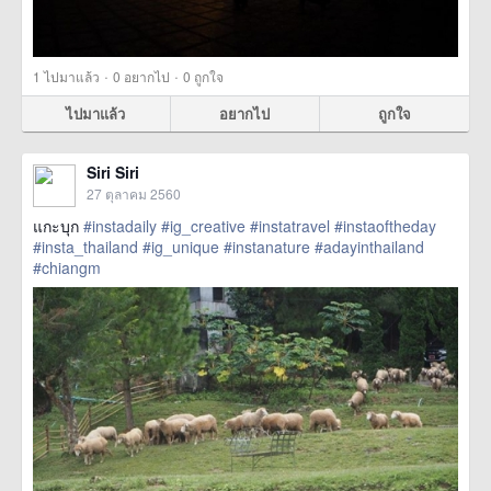
·
·
1
ไปมาแล้ว
0
อยากไป
0
ถูกใจ
ไปมาแล้ว
อยากไป
ถูกใจ
Siri Siri
27 ตุลาคม 2560
แกะบุก
#instadaily
#ig_creative
#instatravel
#instaoftheday
#insta_thailand
#ig_unique
#instanature
#adayinthailand
#chiangm
href=https://m.thetrippacker.com/th/image/location/209939>
more