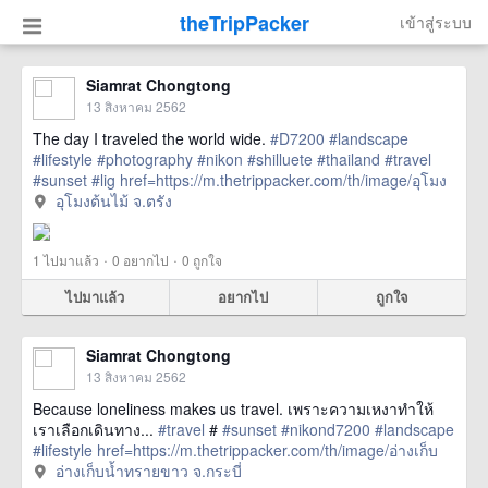
theTripPacker
เข้าสู่ระบบ
Siamrat Chongtong
13 สิงหาคม 2562
The day I traveled the world wide.
#D7200
#landscape
#lifestyle
#photography
#nikon
#shilluete
#thailand
#travel
#sunset
#lig
href=https://m.thetrippacker.com/th/image/อุโมง
ต้นไม้จตรัง/214968> more
อุโมงต้นไม้ จ.ตรัง
·
·
1
ไปมาแล้ว
0
อยากไป
0
ถูกใจ
ไปมาแล้ว
อยากไป
ถูกใจ
Siamrat Chongtong
13 สิงหาคม 2562
Because loneliness makes us travel. เพราะความเหงาทำให้
เราเลือกเดินทาง...
#travel
#
#sunset
#nikond7200
#landscape
#lifestyle
href=https://m.thetrippacker.com/th/image/อ่างเก็บ
น้ำทรายขาวจกระบี่/214967> more
อ่างเก็บน้ำทรายขาว จ.กระบี่