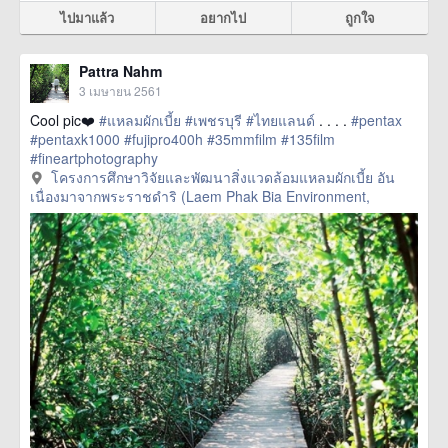
ไปมาแล้ว
อยากไป
ถูกใจ
Pattra Nahm
3 เมษายน 2561
Cool pic❤️
#แหลมผักเบี้ย
#เพชรบุรี
#ไทยแลนด์
. . . .
#pentax
#pentaxk1000
#fujipro400h
#35mmfilm
#135film
#fineartphotography
href=https://m.thetrippacker.com/th/image/โครงการศึกษาวิจัย
โครงการศึกษาวิจัยและพัฒนาสิ่งแวดล้อมแหลมผักเบี้ย อัน
และพัฒนาสิ่งแวดล้อมแหลมผักเบี้ยอันเนื่องมาจากพระ
เนื่องมาจากพระราชดำริ (Laem Phak Bia Environment,
ราชดำริLaemPhakBiaEnvironment/212145> more
เพชรบุรี