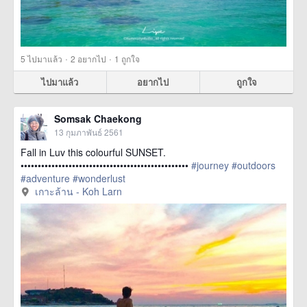
·
·
5
ไปมาแล้ว
2
อยากไป
1
ถูกใจ
ไปมาแล้ว
อยากไป
ถูกใจ
Somsak Chaekong
13 กุมภาพันธ์ 2561
Fall in Luv this colourful SUNSET.
•••••••••••••••••••••••••••••••••••••••••••••••••
#journey
#outdoors
#adventure
#wonderlust
href=https://m.thetrippacker.com/th/image/เกาะ
เกาะล้าน - Koh Larn
ล้านKohLarn/211777> more