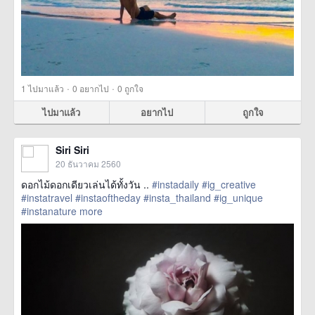
·
·
1
ไปมาแล้ว
0
อยากไป
0
ถูกใจ
ไปมาแล้ว
อยากไป
ถูกใจ
Siri Siri
20 ธันวาคม 2560
ดอกไม้ดอกเดียวเล่นได้ทั้งวัน ..
#instadaily
#ig_creative
#instatravel
#instaoftheday
#insta_thailand
#ig_unique
#instanature
more