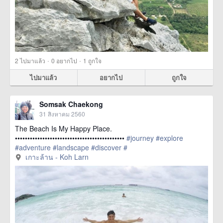
·
·
2
ไปมาแล้ว
0
อยากไป
1
ถูกใจ
ไปมาแล้ว
อยากไป
ถูกใจ
Somsak Chaekong
31 สิงหาคม 2560
The Beach Is My Happy Place.
••••••••••••••••••••••••••••••••••••••••••••
#journey
#explore
#adventure
#landscape
#discover
#
href=https://m.thetrippacker.com/th/image/เกาะ
เกาะล้าน - Koh Larn
ล้านKohLarn/208880> more