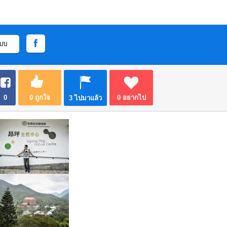
ะบบ
0
0
ถูกใจ
0
อยากไป
3
ไปมาแล้ว