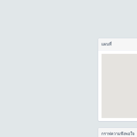
แผนที่
กราฟความพึงพอใจ