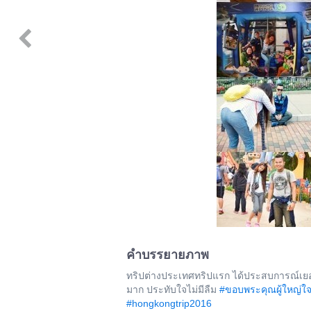
คำบรรยายภาพ
ทริป​ต่างประเทศ​ทริป​แรก​ ได้ประสบการณ์เยอ
มาก ประทับใจ​ไม่มีลืม
#ขอบพระคุณ​ผู้ใหญ่​ใจ
#hongkongtrip2016​