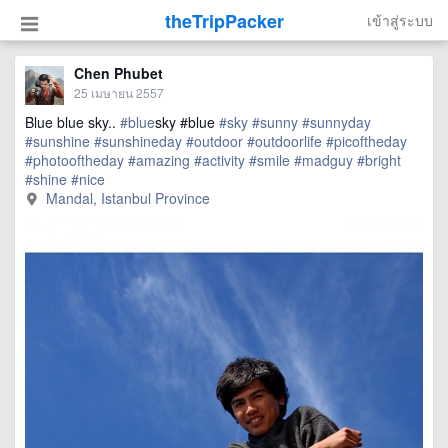
theTripPacker
เข้าสู่ระบบ
Chen Phubet
25 เมษายน 2557
Blue blue sky..
#blue
sky #blue
#sky
#sunny
#sunnyday
#sunshine
#sunshineday
#outdoor
#outdoorlife
#picoftheday
#photooftheday
#amazing
#activity
#smile
#madguy
#bright
#shine
#nice
Mandal, Istanbul Province