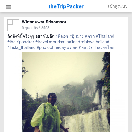
theTripPacker
เข้าสู่ระบบ
Wittanuwat Srisompot
6 กุมภาพันธ์ 2558
คิดถึงที่นี้จริงๆๆ อยากไปอีก
#ทีลอซู
#อุ้มผาง
#ตาก
#Thailand
#thetrippacker
#travel
#tourismthailand
#inlovethailand
#insta_thailand
#photooftheday
#ททท
#หลงรักประเทศไทย