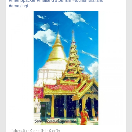
#thetrippacker
#thailand
#tourism
#tourismthailand
#amazingt
href=https://m.thetrippacker.com/th/image/location/201269>
more
·
·
1
ไปมาแล้ว
0
อยากไป
0
ถูกใจ