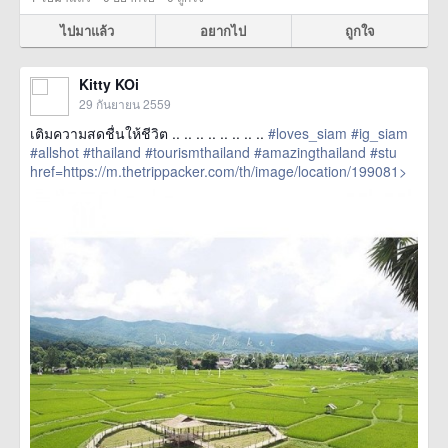
ไปมาแล้ว
อยากไป
ถูกใจ
Kitty KOi
29 กันยายน 2559
เติมความสดชื่นให้ชีวิต .. .. .. .. .. .. .. ..
#loves_siam
#ig_siam
#allshot
#thailand
#tourismthailand
#amazingthailand
#stu
href=https://m.thetrippacker.com/th/image/location/199081>
more