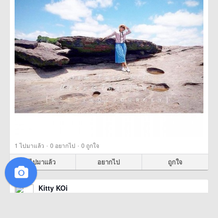
·
·
1
ไปมาแล้ว
0
อยากไป
0
ถูกใจ
ไปมาแล้ว
อยากไป
ถูกใจ
Kitty KOi
8 สิงหาคม 2559
เมืองอุบลราชธานี มีเสน่ห์กว่าที่คิดไว้อีก .. .. .. .. .. .. .. .. ..