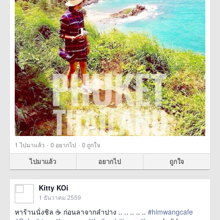
·
·
1
ไปมาแล้ว
0
อยากไป
0
ถูกใจ
ไปมาแล้ว
อยากไป
ถูกใจ
Kitty KOi
1 ธันวาคม 2559
หาร้านนั่งชิล ☕ ก่อนลาจากลำปาง .. .. .. .. ..
#himwangcafe