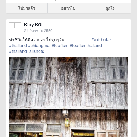
ไปมาแล้ว
อยากไป
ถูกใจ
Kitty KOi
24 ธันวาคม 2559
ทำชีวิตให้มีความสุขไปทุกๆวัน .. .. .. .. .. .. ..
#แม่กำปอง
#thailand
#chiangmai
#tourism
#tourismthailand
#thailand_allshots
href=https://m.thetrippacker.com/th/image/location/201653>
more