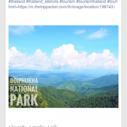
#thailand
#thailand_allshots
#tourism
#tourismthailand
#touri
href=https://m.thetrippacker.com/th/image/location/198743>
more
·
·
1
ไปมาแล้ว
1
อยากไป
1
ถูกใจ