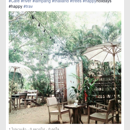
#Cafe
#river
#lampang
#thailand
#trees
#happy
holidays
#happy
#trav
href=https://m.thetrippacker.com/th/image/location/201083>
more
·
·
1
ไปมาแล้ว
0
อยากไป
0
ถูกใจ