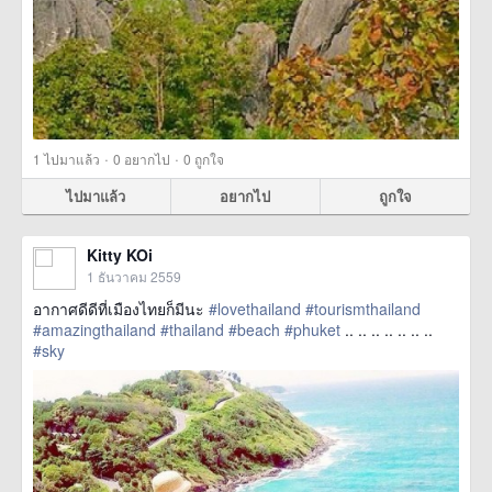
·
·
1
ไปมาแล้ว
0
อยากไป
0
ถูกใจ
ไปมาแล้ว
อยากไป
ถูกใจ
Kitty KOi
1 ธันวาคม 2559
อากาศดีดีที่เมืองไทยก็มีนะ
#lovethailand
#tourismthailand
#amazingthailand
#thailand
#beach
#phuket
.. .. .. .. .. .. ..
#sky
href=https://m.thetrippacker.com/th/image/location/201084>
more