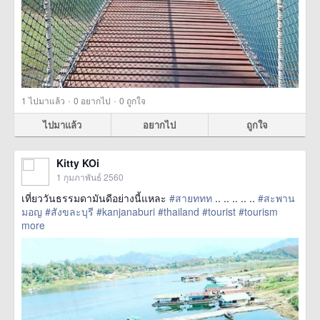
·
·
1
ไปมาแล้ว
0
อยากไป
0
ถูกใจ
ไปมาแล้ว
อยากไป
ถูกใจ
Kitty KOi
1 กุมภาพันธ์ 2560
เที่ยว​วัน​ธรรมดา​มัน​ดี​อย่างนี้​แหละ​
#สายททท
.. .. .. .. ..
#สะพาน
มอญ
#สังขละบุรี
#kanjanaburi
#thailand
#tourist
#tourism
more