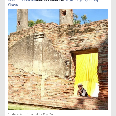
#trave
href=https://m.thetrippacker.com/th/image/location/202692>
more
·
·
1
ไปมาแล้ว
0
อยากไป
0
ถูกใจ