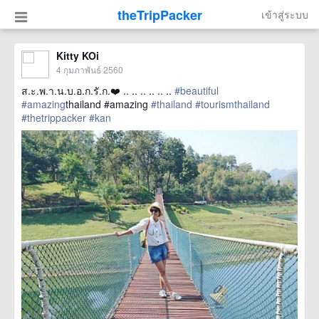
theTripPacker
เข้าสู่ระบบ
Kitty KOi
4 กุมภาพันธ์ 2560
ส.ะ.พ.า.น.บ.อ.ก.รั.ก.❤️ .. .. .. .. .. ..
#beautiful
#amazing
thailand #amazing
#thailand
#tourismthailand
#thetrippacker
#kan
href=https://m.thetrippacker.com/th/image/location/202902>
more