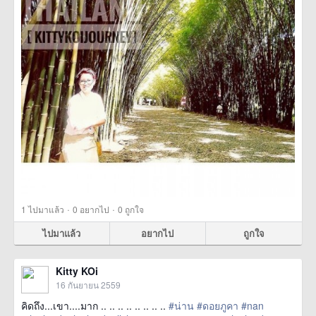
·
·
1
ไปมาแล้ว
0
อยากไป
0
ถูกใจ
ไปมาแล้ว
อยากไป
ถูกใจ
Kitty KOi
16 กันยายน 2559
คิดถึง...เขา....มาก .. .. .. .. .. .. .. ..
#น่าน
#ดอยภูคา
#nan