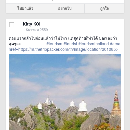
ไปมาแล้ว
อยากไป
ถูกใจ
Kitty KOi
1 ธันวาคม 2559
ตอนแรกกลัวไปก่อนแล้วว่าไม่ไหว แต่สุดท้ายก็ทำได้ บอกเลยว่า
สุดๆอ่ะ .. .. .. .. .. .. ..
#tourism
#tourist
#tourismthailand
#ama
href=https://m.thetrippacker.com/th/image/location/201085>
more