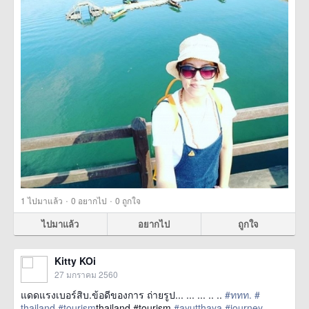
·
·
1
ไปมาแล้ว
0
อยากไป
0
ถูกใจ
ไปมาแล้ว
อยากไป
ถูกใจ
Kitty KOi
27 มกราคม 2560
แดดแรง​เบอร์​สิบ.ข้อดีของการ ถ่ายรูป​ ... ... ... .. ..
#ททท.
#​
thailand
#tourism
thailand #tourism
#ayutthaya
#journey