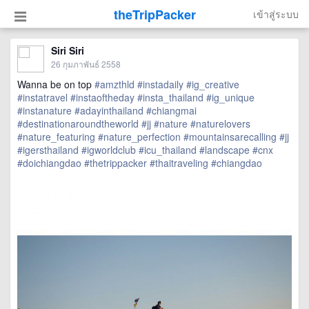
theTripPacker
เข้าสู่ระบบ
Siri Siri
26 กุมภาพันธ์ 2558
Wanna be on top
#amzthld
#instadaily
#ig_creative
#instatravel
#instaoftheday
#insta_thailand
#ig_unique
#instanature
#adayinthailand
#chiangmai
#destinationaroundtheworld
#jj
#nature
#naturelovers
#nature_featuring
#nature_perfection
#mountainsarecalling
#jj
#igersthailand
#igworldclub
#icu_thailand
#landscape
#cnx
#doichiangdao
#thetrippacker
#thaitraveling
#chiangdao