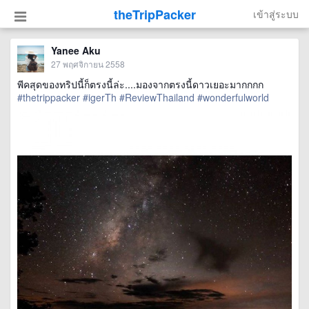
theTripPacker
เข้าสู่ระบบ
Yanee Aku
27 พฤศจิกายน 2558
พีคสุดของทริปนี้ก็ตรงนี้ล่ะ....มองจากตรงนี้ดาวเยอะมากกกก
#thetrippacker
#igerTh
#ReviewThailand
#wonderfulworld