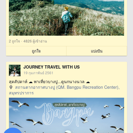
·
2
ถูกใจ
4826 ผู้เข้าอ่าน
ถูกใจ
แบ่งปัน
JOURNEY TRAVEL WITH US
19 กุมภาพันธ์ 2561
สุดสัปดาห์ ☁ พาเที่ยวบางปู...ดูนกนางนวล ☁
สถานตากอากาศบางปู (QM. Bangpu Recreation Center),
สมุทรปราการ