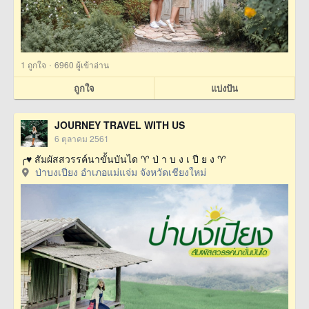
·
1
ถูกใจ
6960 ผู้เข้าอ่าน
ถูกใจ
แบ่งปัน
JOURNEY TRAVEL WITH US
6 ตุลาคม 2561
╭♥ สัมผัสสวรรค์นาขั้นบันได ♈ ป่ า บ ง เ ปี ย ง ♈
ป่าบงเปียง อำเภอแม่แจ่ม จังหวัดเชียงใหม่