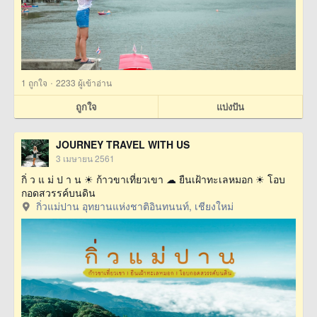
·
1
ถูกใจ
2233 ผู้เข้าอ่าน
ถูกใจ
แบ่งปัน
JOURNEY TRAVEL WITH US
3 เมษายน 2561
กิ่ ว แ ม่ ป า น ☀ ก้าวขาเที่ยวเขา ☁ ยืนเฝ้าทะเลหมอก ☀ โอบ
กอดสวรรค์บนดิน
กิ่วแม่ปาน อุทยานแห่งชาติอินทนนท์, เชียงใหม่