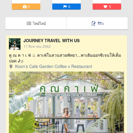
0
0
5
ไทม์ไลน์
รีวิว
JOURNEY TRAVEL WITH US
17 สิงหาคม 2562
คู ณ ค า เ ฟ่ ♨ คาเฟ่ในสวนสวยพัทยา...พาเติมออกซิเจนให้เต็ม
ปอด ♪♫
Koon's Cafe Garden Coffee x Restaurant