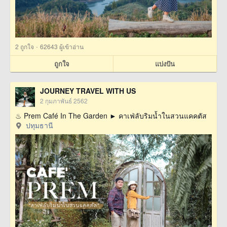
·
2
ถูกใจ
62643 ผู้เข้าอ่าน
ถูกใจ
แบ่งปัน
JOURNEY TRAVEL WITH US
2 กุมภาพันธ์ 2562
♨ Prem Café In The Garden ► คาเฟ่ลับริมน้ำในสวนแคคตัส
ปทุมธานี