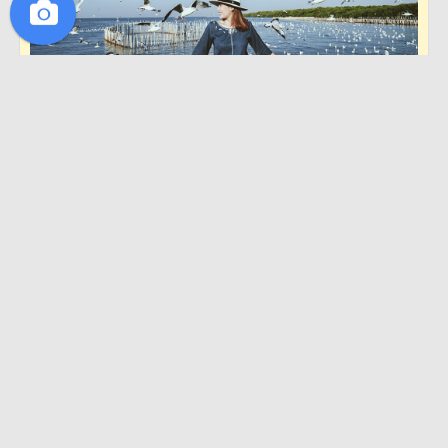
·
0
ถูกใจ
9739 ผู้เข้าอ่าน
ถูกใจ
แบ่งปัน
JOURNEY TRAVEL WITH US
22 มกราคม 2561
ชมพูบานกลางหุบเขา ✿ ภู ล ม โ ล ✿ หวานจับใจในดินแดน
ซากุระเมืองไทย
ภูลมโล อุทยานแห่งชาติภูหินร่องกล้า (Phulomlo @
Phuhinrongkla National Park), พิษณุโลก