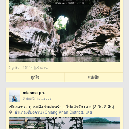
·
5
ถูกใจ
15114 ผู้เข้าอ่าน
ถูกใจ
แบ่งปัน
miasma pn.
6 พฤศจิกายน 2558
เชียงคาน - ภูกระดึง วันฝนพรำ .. ไปแล้วรัก เล ย (3 วัน 2 คืน)
อำเภอเชียงคาน (Chiang Khan District), เลย