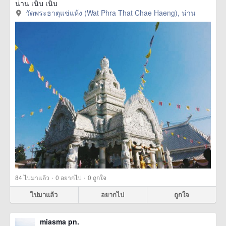
น่าน เนิบ เนิบ
วัดพระธาตุแช่แห้ง (Wat Phra That Chae Haeng), น่าน
·
·
84
ไปมาแล้ว
0
อยากไป
0
ถูกใจ
ไปมาแล้ว
อยากไป
ถูกใจ
miasma pn.