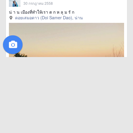
30 กรกฎาคม 2558
น่ า น เมืองที่ทำให้เรา ต ก ห ลุ ม รั ก
ดอยเสมอดาว (Doi Samer Dao), น่าน
·
·
236
ไปมาแล้ว
0
อยากไป
0
ถูกใจ
ไปมาแล้ว
อยากไป
ถูกใจ