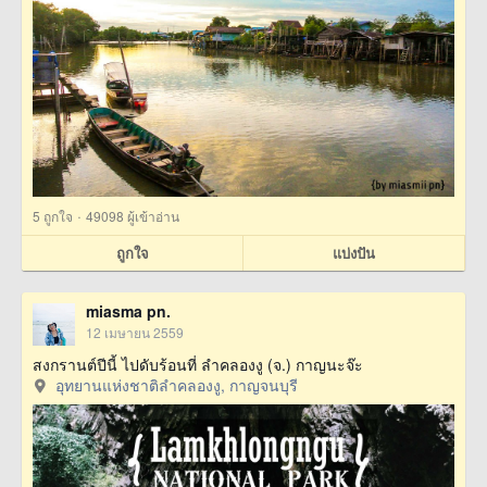
·
5
ถูกใจ
49098 ผู้เข้าอ่าน
ถูกใจ
แบ่งปัน
miasma pn.
12 เมษายน 2559
สงกรานต์ปีนี้ ไปดับร้อนที่ ลำคลองงู (จ.) กาญนะจ๊ะ
อุทยานแห่งชาติลำคลองงู, กาญจนบุรี