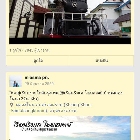
·
1
ถูกใจ
7845 ผู้เข้าอ่าน
ถูกใจ
แบ่งปัน
miasma pn.
29 มิถุนายน 2559
กินอยู่เรียบง่ายใกล้กรุงเทพ @เรือนริมเล โฮมสเตย์ บ้านคลอง
โคน (2วัน1คืน)
คลองโคน สมุครสงคราม (Khlong Khon
,Samutsongkhram), สมุทรสงคราม