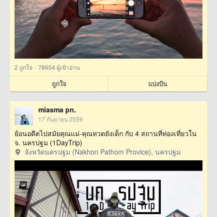
·
2
ถูกใจ
78654 ผู้เข้าอ่าน
ถูกใจ
แบ่งปัน
miasma pn.
17 กันยายน 2559
ย้อนอดีตไปสมัยคุณแม่-คุณทวดยังเด็ก กับ 4 สถานที่ท่องเที่ยวใน
จ. นครปฐม (1DayTrip)
จังหวัดนครปฐม (Nakhon Pathom Provice), นครปฐม