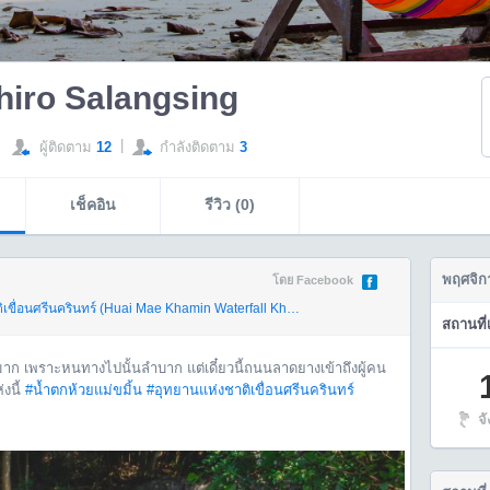
iro Salangsing
|
ผู้ติดตาม
12
กำลังติดตาม
3
เช็คอิน
รีวิว (0)
พฤศจิก
โดย Facebook
ีนครินทร์ (Huai Mae Khamin Waterfall Khuean Srinagarindra Na
จังหวัดกาญ
สถานที่
ลมาก เพราะหนทางไปนั้นลำบาก แต่เดี๋ยวนี้ถนนลาดยางเข้าถึงผู้คน
งนี้
#น้ำตกห้วยแม่ขมิ้น
#อุทยานแห่งชาติเขื่อนศรีนครินทร์
จ