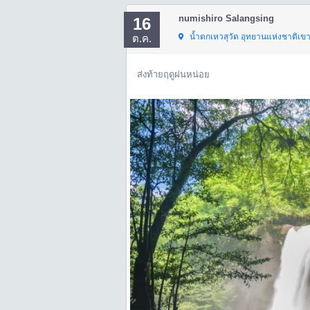
numishiro Salangsing
16
น้ำตกเหวสุวัต อุทยานแห่งชาติเขาใ
ต.ค.
ส่งท้ายฤดูฝนหน่อย