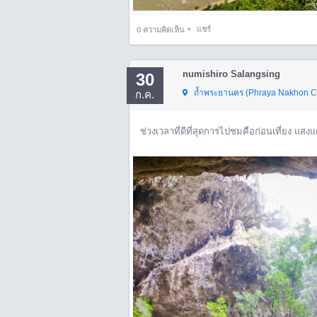
•
แชร์
0
ความคิดเห็น
numishiro Salangsing
30
ถ้ำพระยานคร (Phraya Nakhon C
ก.ค.
ช่วงเวลาที่ดีที่สุดการไปชมคือก่อนเที่ยง แสงแ