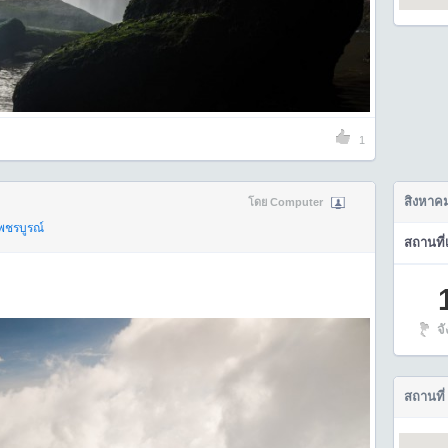
1
สิงหาค
โดย Computer
พชรบูรณ์
สถานที่
จ
สถานที่