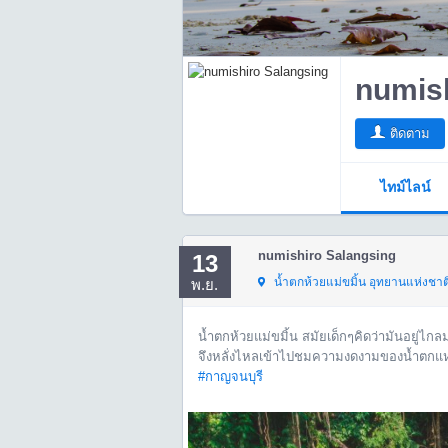
numish
ติดตาม
ไทม์ไลน์
numishiro Salangsing
13
น้ำตกห้วยแม่ขมิ้น อุทยานแห่งชาติเขื่อนศร
พ.ย.
น้ำตกห้วยแม่ขมิ้น สมัยเด็กๆคิดว่ามันอยู่ไก
จึงหลั่งไหลเข้าไปชมความงดงามของน้ำตกแห่
#กาญจนบุรี