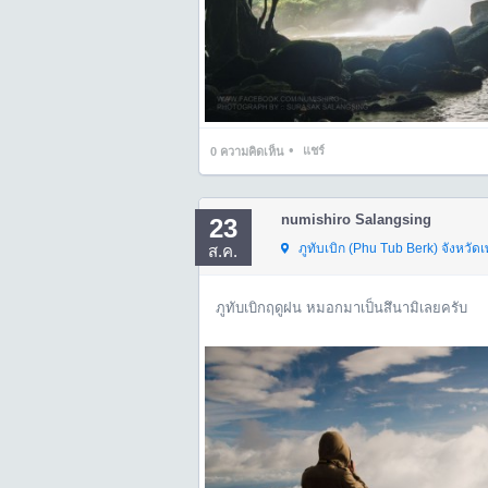
•
แชร์
0
ความคิดเห็น
numishiro Salangsing
23
ภูทับเบิก (Phu Tub Berk)
จังหวัดเ
ส.ค.
ภูทับเบิกฤดูฝน หมอกมาเป็นสึนามิเลยครับ