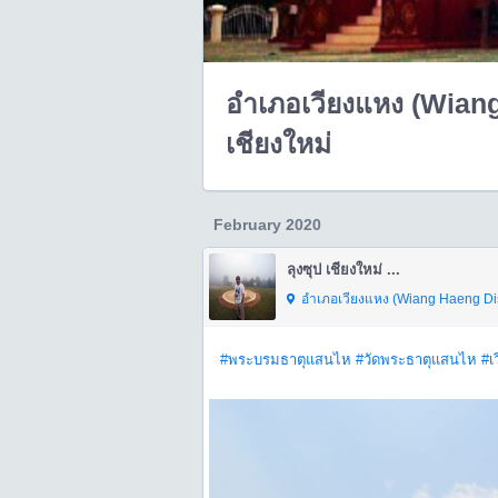
อำเภอเวียงแหง (Wiang 
เชียงใหม่
February 2020
ลุงซุป เชียงใหม่ ...
อำเภอเวียงแหง (Wiang Haeng Distr
#พระบรมธาตุแสนไห
#วัดพระธาตุแสนไห
#เ