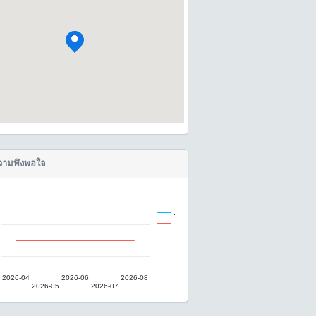
ามพึงพอใจ
.
.
2026-04
2026-06
2026-08
2026-05
2026-07