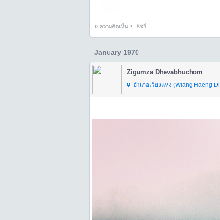
•
แชร์
0
ความคิดเห็น
January 1970
Zigumza Dhevabhuchom
อำเภอเวียงแหง (Wiang Haeng Distr