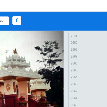
ะบบ
ล่าสุด
2569
2568
2567
2566
2565
2564
2563
2562
2561
2560