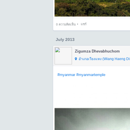
•
แชร์
0
ความคิดเห็น
July 2013
Zigumza Dhevabhuchom
อำเภอเวียงแหง (Wiang Haeng Distr
#myanmar
#myanmartemple