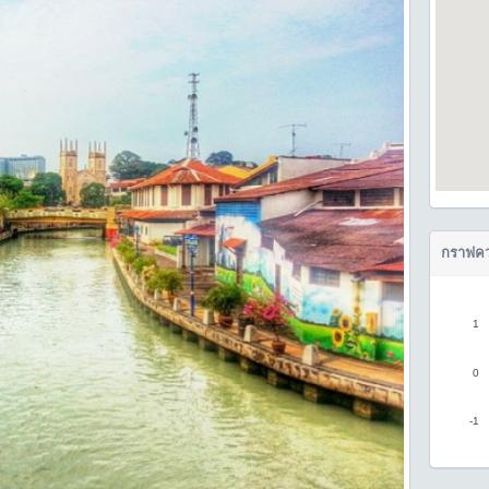
กราฟคว
1
0
-1