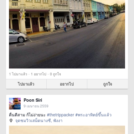
·
·
1
ไปมาแล้ว
1
อยากไป
0
ถูกใจ
ไปมาแล้ว
อยากไป
ถูกใจ
Poon Siri
9 เมษายน 2559
ตื่นตีสาม ก้ไม่ง่ายนะ
#thetrippacker
#พระอาทิตย์ขึ้นแล้ว
จุดชมวิวเสม็ดนางชี, พังงา