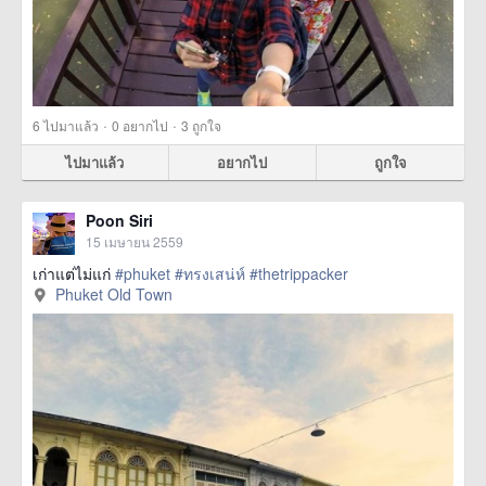
·
·
6
ไปมาแล้ว
0
อยากไป
3
ถูกใจ
ไปมาแล้ว
อยากไป
ถูกใจ
Poon Siri
15 เมษายน 2559
เก่าแต่ไม่แก่
#phuket
#ทรงเสน่ห์
#thetrippacker
Phuket Old Town