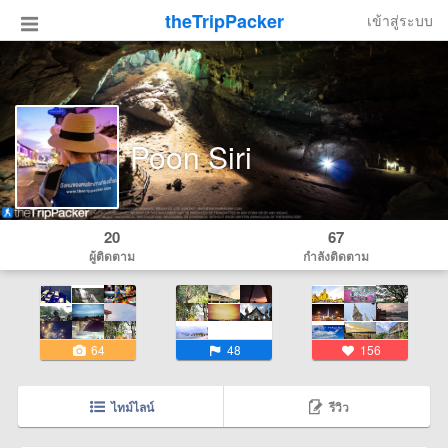
theTripPacker
เข้าสู่ระบบ
Poon Siri
20
67
ผู้ติดตาม
กำลังติดตาม
64
48
156
ไทม์ไลน์
รีวิว