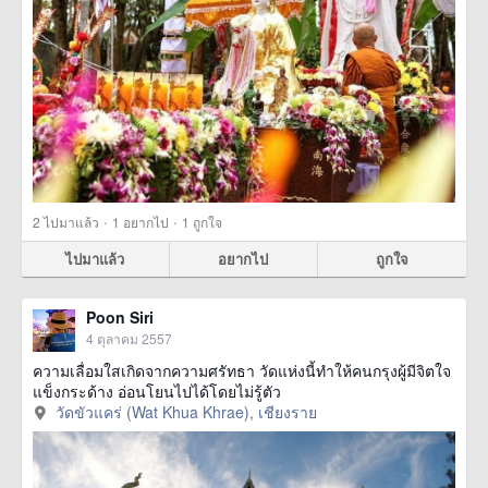
·
·
2
ไปมาแล้ว
1
อยากไป
1
ถูกใจ
ไปมาแล้ว
อยากไป
ถูกใจ
Poon Siri
4 ตุลาคม 2557
ความเลื่อมใสเกิดจากความศรัทธา วัดแห่งนี้ทำให้คนกรุงผู้มีจิตใจ
แข็งกระด้าง อ่อนโยนไปได้โดยไม่รู้ตัว
วัดขัวแคร่ (Wat Khua Khrae), เชียงราย