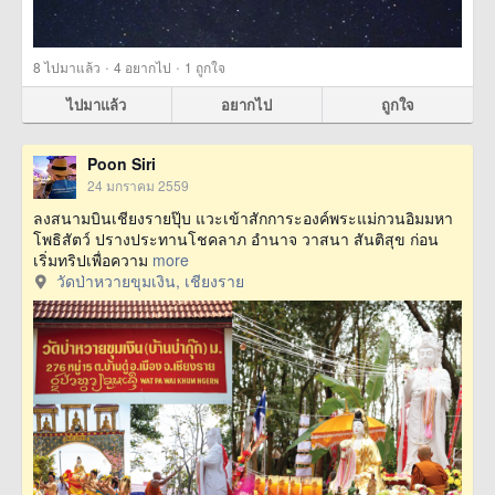
·
·
8
ไปมาแล้ว
4
อยากไป
1
ถูกใจ
ไปมาแล้ว
อยากไป
ถูกใจ
Poon Siri
24 มกราคม 2559
ลงสนามบินเชียงรายปุ๊บ แวะเข้าสักการะองค์พระแม่กวนอิมมหา
โพธิสัตว์ ปรางประทานโชคลาภ อำนาจ วาสนา สันติสุข ก่อน
เริ่มทริปเพื่อความ
more
วัดป่าหวายขุมเงิน, เชียงราย