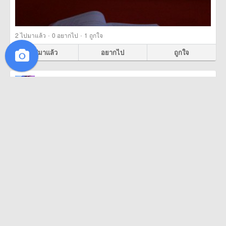
·
·
2
ไปมาแล้ว
0
อยากไป
1
ถูกใจ
ไปมาแล้ว
อยากไป
ถูกใจ
Poon Siri
11 สิงหาคม 2557
Yesterday with supermoon, Today with SUPER MOM
#gopro
#goprothailand
#thetrippacker
#loveyou
เกาะสีชัง (Koh Sichang), ชลบุรี