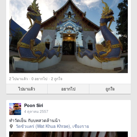
·
·
2
ไปมาแล้ว
0
อยากไป
2
ถูกใจ
ไปมาแล้ว
อยากไป
ถูกใจ
Poon Siri
4 ตุลาคม 2557
ทำวัดเย็น กับบทสวดล้านน้า
วัดขัวแคร่ (Wat Khua Khrae), เชียงราย