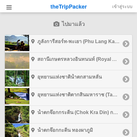
theTripPacker
เข้าสู่ระบบ
ไปมาแล้ว
ภูลังการีสอร์ท-พะเยา (Phu Lang Ka Resort-Phayao) พะเยา
สถานีเกษตรหลวงอินทนนท์ (Royal Agricultural Station - Inthanon) เชียงใหม่
อุทยานแห่งชาติน้ำตกสามหลั่น
อุทยานแห่งชาติตากสินมหาราช (Taksin Maharach National Park) ตาก
น้ำตกจ๊อกกระดิ่น (Chok Kra Din) กาญจนบุรี
น้ำตกจ๊อกกะดิ่น ทองผาภูมิ