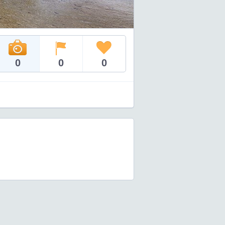
0
0
0