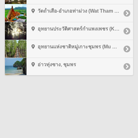
วัดถ้ำเสือ-อำเภอท่าม่วง (Wat Tham Suea-Tha Muang District), กาญจนบุรี
อุทยานประวัติศาสตร์กำแพงเพชร (Kamphaengphet Historical Park), กำแพงเพชร
อุทยานแห่งชาติหมู่เกาะชุมพร (Mu Ko Chumphon National Park), ชุมพร
อ่าวทุ่งซาง, ชุมพร