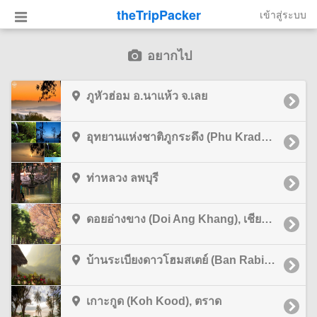
theTripPacker
เข้าสู่ระบบ
อยากไป
ภูหัวฮ่อม อ.นาแห้ว จ.เลย
อุทยานแห่งชาติภูกระดึง (Phu Kradueng National Park), เลย
ท่าหลวง ลพบุรี
ดอยอ่างขาง (Doi Ang Khang), เชียงใหม่
บ้านระเบียงดาวโฮมสเตย์ (Ban Rabiang Dao Homestay), เชียงใหม่
เกาะกูด (Koh Kood), ตราด