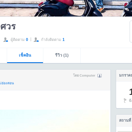
หศวร
|
ผู้ติดตาม
0
กำลังติดตาม
1
เช็คอิน
รีวิว (1)
มกราคม
โดย Computer
ม่ฮ่องสอน
จ
สถานที่