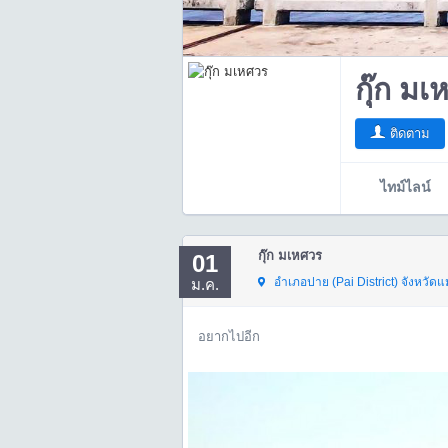
กุ๊ก มเ
ติดตาม
ไทม์ไลน์
กุ๊ก มเหศวร
01
อำเภอปาย (Pai District)
จังหวัดแ
ม.ค.
อยากไปอีก