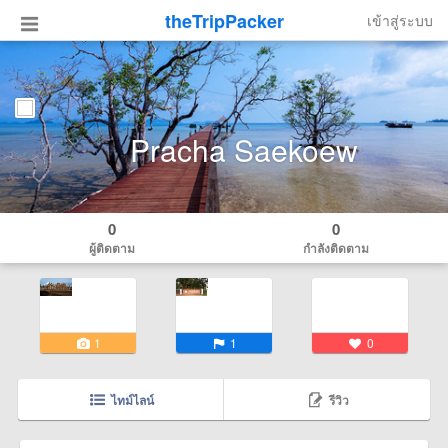
theTripPacker
เข้าสู่ระบบ
Pracha Saekoew
0
0
ผู้ติดตาม
กำลังติดตาม
1
1
0
ไทม์ไลน์
รีวิว