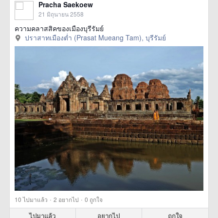
Pracha Saekoew
21 มิถุนายน 2558
ความคลาสสิคของเมืองบุรีรัมย์
ปราสาทเมืองต่ำ (Prasat Mueang Tam), บุรีรัมย์
·
·
10
ไปมาแล้ว
2
อยากไป
0
ถูกใจ
ไปมาแล้ว
อยากไป
ถูกใจ